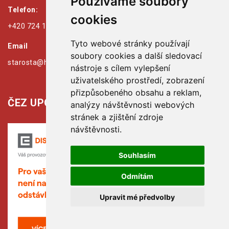
Používáme soubory
Telefon:
cookies
+420 724 179 125
Tyto webové stránky používají
Email
soubory cookies a další sledovací
starosta@hribiny-ledska.cz
nástroje s cílem vylepšení
uživatelského prostředí, zobrazení
přizpůsobeného obsahu a reklam,
ČEZ UPOZORŇUJE:
analýzy návštěvnosti webových
stránek a zjištění zdroje
návštěvnosti.
Souhlasím
Odmítám
Upravit mé předvolby