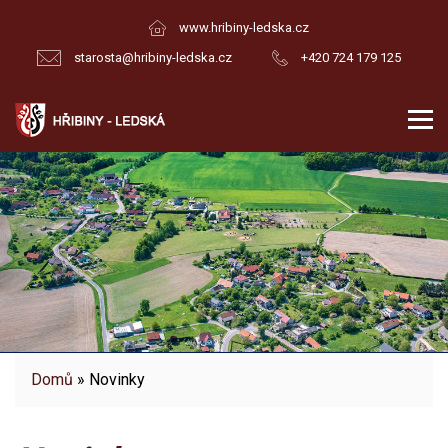
www.hribiny-ledska.cz
starosta@hribiny-ledska.cz
+420 724 179 125
Domů
» Novinky