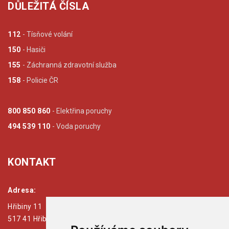
DŮLEŽITÁ ČÍSLA
112
- Tísňové volání
150
- Hasiči
155
- Záchranná zdravotní služba
158
- Policie ČR
800 850 860
- Elektřina poruchy
494 539 110
- Voda poruchy
KONTAKT
Adresa:
Hřibiny 11
517 41 Hřibiny - Ledská