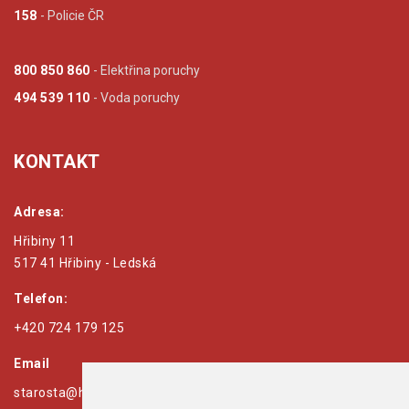
158
- Policie ČR
800 850 860
- Elektřina poruchy
494 539 110
- Voda poruchy
KONTAKT
Adresa:
Hřibiny 11
517 41 Hřibiny - Ledská
Telefon:
+420 724 179 125
Email
starosta@hribiny-ledska.cz