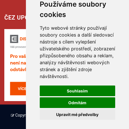
Používáme soubory
cookies
ČEZ UPOZORŇUJE:
Tyto webové stránky používají
soubory cookies a další sledovací
nástroje s cílem vylepšení
uživatelského prostředí, zobrazení
přizpůsobeného obsahu a reklam,
analýzy návštěvnosti webových
stránek a zjištění zdroje
návštěvnosti.
Souhlasím
Odmítám
Upravit mé předvolby
Copyright © www.hribiny-ledska.cz, created by TH SOFT .
Facebook