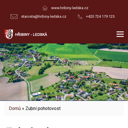
www.hribiny-ledska.cz
starosta@hribiny-ledska.cz
+420 724 179 125
Domů
» Zubní pohotovost