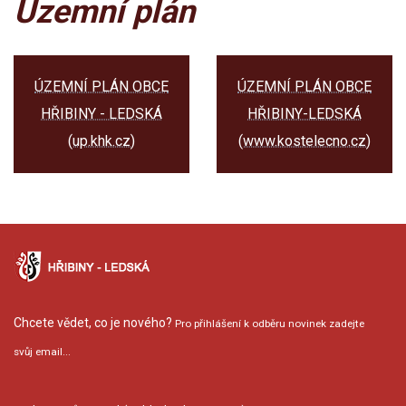
Územní plán
ÚZEMNÍ PLÁN OBCE
ÚZEMNÍ PLÁN OBCE
HŘIBINY - LEDSKÁ
HŘIBINY-LEDSKÁ
(up.khk.cz)
(www.kostelecno.cz)
Chcete vědet, co je nového?
Pro přihlášení k odběru novinek zadejte
svůj email...