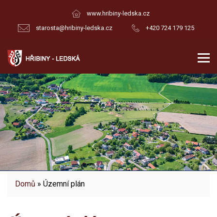
www.hribiny-ledska.cz
starosta@hribiny-ledska.cz
+420 724 179 125
Domů
» Územní plán