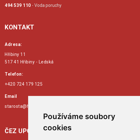
494 539 110
- Voda poruchy
KONTAKT
Adresa:
Hřibiny 11
517 41 Hřibiny - Ledská
Telefon:
+420 724 179 125
Email
starosta@hribiny-ledska.cz
Používáme soubory
cookies
ČEZ UPOZORŇUJE: