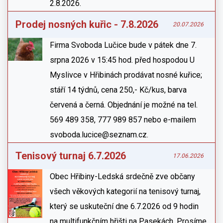
2.8.2026.
Prodej nosných kuřic - 7.8.2026
20.07.2026
Firma Svoboda Lučice bude v pátek dne 7.
srpna 2026 v 15:45 hod. před hospodou U
Myslivce v Hřibinách prodávat nosné kuřice;
stáří 14 týdnů, cena 250,- Kč/kus, barva
červená a černá. Objednání je možné na tel.
569 489 358, 777 989 857 nebo e-mailem
svoboda.lucice@seznam.cz.
Tenisový turnaj 6.7.2026
17.06.2026
Obec Hřibiny-Ledská srdečně zve občany
všech věkových kategorií na tenisový turnaj,
který se uskuteční dne 6.7.2026 od 9 hodin
na multifunkčním hřišti na Pasekách. Prosíme