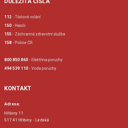
DŮLEŽITÁ ČÍSLA
112
- Tísňové volání
150
- Hasiči
155
- Záchranná zdravotní služba
158
- Policie ČR
800 850 860
- Elektřina poruchy
494 539 110
- Voda poruchy
KONTAKT
Adresa:
Hřibiny 11
517 41 Hřibiny - Ledská