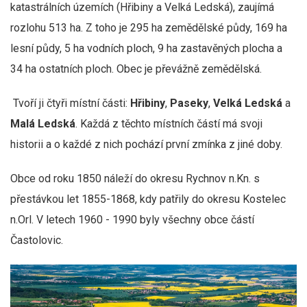
katastrálních územích (Hřibiny a Velká Ledská), zaujímá
rozlohu 513 ha. Z toho je 295 ha zemědělské půdy, 169 ha
lesní půdy, 5 ha vodních ploch, 9 ha zastavěných plocha a
34 ha ostatních ploch. Obec je převážně zemědělská.
Tvoří ji čtyři místní části:
Hřibiny
,
Paseky
,
Velká Ledská
a
Malá Ledská
. Každá z těchto místních částí má svoji
historii a o každé z nich pochází první zmínka z jiné doby.
Obce od roku 1850 náleží do okresu Rychnov n.Kn. s
přestávkou let 1855-1868, kdy patřily do okresu Kostelec
n.Orl. V letech 1960 - 1990 byly všechny obce částí
Častolovic.