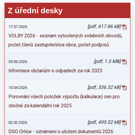
Z úřední desky
[pdf, 617.86 kB]
17.07.2026
VOLBY 2026 - seznam vytvořených volebních obvodů,
počet členů zastupitelstva obce, počet podpisů
[pdf, 1.5 MB]
30.06.2026
Informace občanům o odpadech za rok 2025
[pdf, 336.32 kB]
10.04.2026
Porovnání všech položek výpočtu (kalkulace) cen pro
stočné za kalendářní rok 2025
[pdf, 495.52 kB]
02.02.2026
DSO Orlice - oznámení o uložení dokumentů 2026