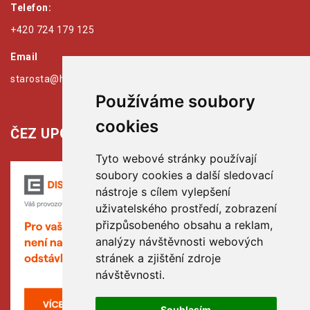
Telefon:
+420 724 179 125
Email
starosta@hribiny-ledska.cz
Používáme soubory
cookies
ČEZ UPOZORŇUJE:
Tyto webové stránky používají
soubory cookies a další sledovací
nástroje s cílem vylepšení
uživatelského prostředí, zobrazení
přizpůsobeného obsahu a reklam,
analýzy návštěvnosti webových
stránek a zjištění zdroje
návštěvnosti.
Souhlasím