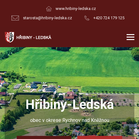
www.hribiny-ledska.cz
starosta@hribiny-ledska.cz
+420 724 179 125
Hřibiny-Ledská
obec v okrese Rychnov nad Kněžnou