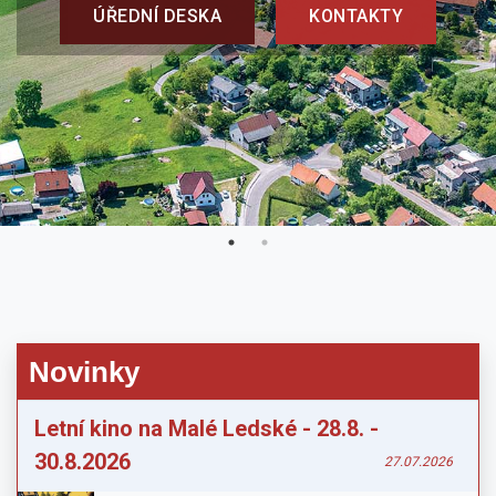
ÚŘEDNÍ DESKA
KONTAKTY
Novinky
Letní kino na Malé Ledské - 28.8. -
30.8.2026
27.07.2026