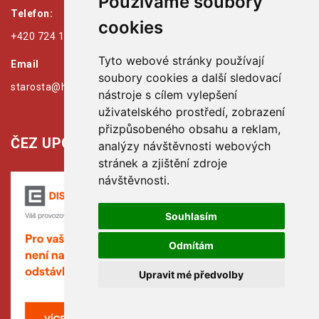
Používáme soubory
Telefon:
cookies
+420 724 179 125
Tyto webové stránky používají
Email
soubory cookies a další sledovací
starosta@hribiny-ledska.cz
nástroje s cílem vylepšení
uživatelského prostředí, zobrazení
přizpůsobeného obsahu a reklam,
ČEZ UPOZORŇUJE:
analýzy návštěvnosti webových
stránek a zjištění zdroje
návštěvnosti.
Souhlasím
Odmítám
Upravit mé předvolby