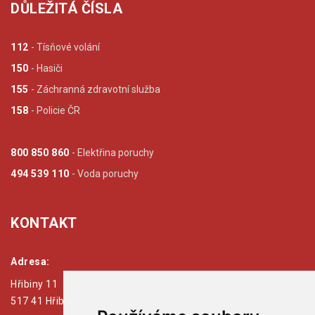
DŮLEŽITÁ ČÍSLA
112
- Tísňové volání
150
- Hasiči
155
- Záchranná zdravotní služba
158
- Policie ČR
800 850 860
- Elektřina poruchy
494 539 110
- Voda poruchy
KONTAKT
Adresa:
Hřibiny 11
517 41 Hřibiny - Ledská