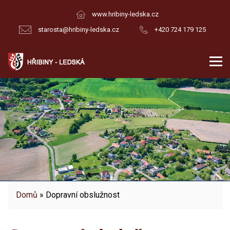
www.hribiny-ledska.cz
starosta@hribiny-ledska.cz
+420 724 179 125
Domů
» Dopravní obslužnost