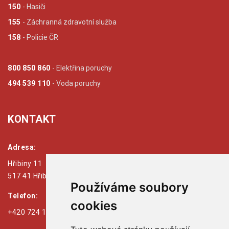
150
- Hasiči
155
- Záchranná zdravotní služba
158
- Policie ČR
800 850 860
- Elektřina poruchy
494 539 110
- Voda poruchy
KONTAKT
Adresa:
Hřibiny 11
517 41 Hřibiny - Ledská
Používáme soubory
Telefon:
cookies
+420 724 179 125