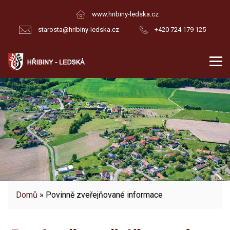
www.hribiny-ledska.cz
starosta@hribiny-ledska.cz
+420 724 179 125
Domů
» Povinně zveřejňované informace