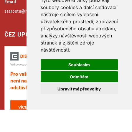
Tyto webové stránky používají
Email
soubory cookies a další sledovací
starosta@hribiny-ledska.cz
nástroje s cílem vylepšení
uživatelského prostředí, zobrazení
přizpůsobeného obsahu a reklam,
ČEZ UPOZORŇUJE:
analýzy návštěvnosti webových
stránek a zjištění zdroje
návštěvnosti.
Souhlasím
Odmítám
Upravit mé předvolby