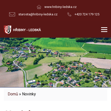
www.hribiny-ledska.cz
starosta@hribiny-ledska.cz
+420 724 179 125
Domů
» Novinky