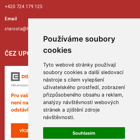
+420 724 179 125
Email
starosta@hribiny-ledska.cz
Používáme soubory
cookies
ČEZ UPOZORŇUJE:
Tyto webové stránky používají
soubory cookies a další sledovací
nástroje s cílem vylepšení
uživatelského prostředí, zobrazení
přizpůsobeného obsahu a reklam,
analýzy návštěvnosti webových
stránek a zjištění zdroje
návštěvnosti.
Souhlasím