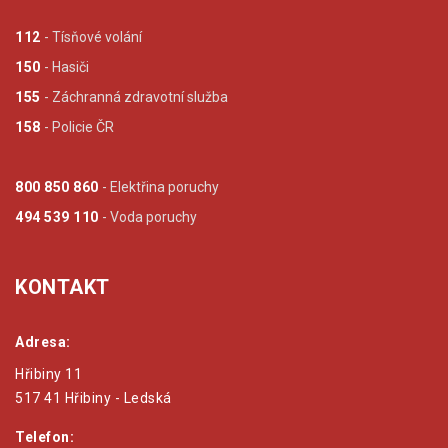
112
- Tísňové volání
150
- Hasiči
155
- Záchranná zdravotní služba
158
- Policie ČR
800 850 860
- Elektřina poruchy
494 539 110
- Voda poruchy
KONTAKT
Adresa:
Hřibiny 11
517 41 Hřibiny - Ledská
Telefon: