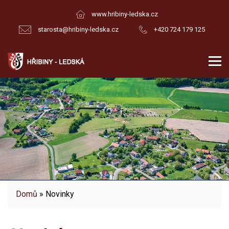
www.hribiny-ledska.cz
starosta@hribiny-ledska.cz
+420 724 179 125
Domů
» Novinky