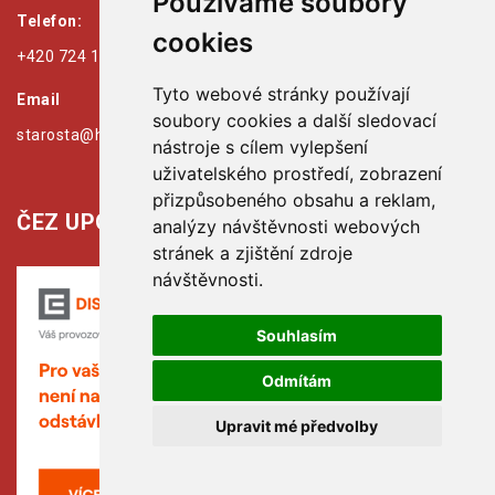
Používáme soubory
Telefon:
cookies
+420 724 179 125
Tyto webové stránky používají
Email
soubory cookies a další sledovací
starosta@hribiny-ledska.cz
nástroje s cílem vylepšení
uživatelského prostředí, zobrazení
přizpůsobeného obsahu a reklam,
ČEZ UPOZORŇUJE:
analýzy návštěvnosti webových
stránek a zjištění zdroje
návštěvnosti.
Souhlasím
Odmítám
Upravit mé předvolby