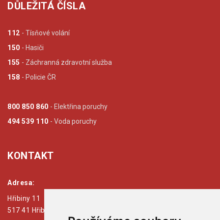
DŮLEŽITÁ ČÍSLA
112
- Tísňové volání
150
- Hasiči
155
- Záchranná zdravotní služba
158
- Policie ČR
800 850 860
- Elektřina poruchy
494 539 110
- Voda poruchy
KONTAKT
Adresa:
Hřibiny 11
517 41 Hřibiny - Ledská