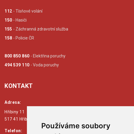
112
- Tísňové volání
150
- Hasiči
155
- Záchranná zdravotní služba
158
- Policie ČR
800 850 860
- Elektřina poruchy
494 539 110
- Voda poruchy
KONTAKT
Adresa:
Hřibiny 11
517 41 Hřibiny - Ledská
Používáme soubory
Telefon: