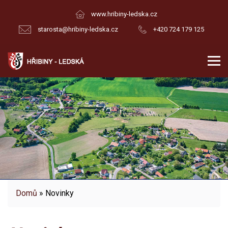
www.hribiny-ledska.cz
starosta@hribiny-ledska.cz
+420 724 179 125
Domů
» Novinky