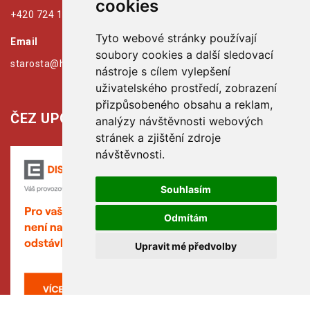
cookies
+420 724 179 125
Tyto webové stránky používají
Email
soubory cookies a další sledovací
starosta@hribiny-ledska.cz
nástroje s cílem vylepšení
uživatelského prostředí, zobrazení
přizpůsobeného obsahu a reklam,
ČEZ UPOZORŇUJE:
analýzy návštěvnosti webových
stránek a zjištění zdroje
návštěvnosti.
Souhlasím
Odmítám
Upravit mé předvolby