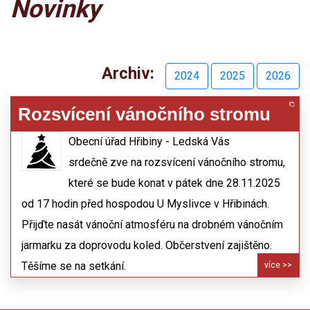
Novinky
Archiv:
2024
2025
2026
Rozsvícení vánočního stromu
12.11.2025
Obecní úřad Hřibiny - Ledská Vás
srdečně zve na rozsvícení vánočního stromu,
které se bude konat v pátek dne 28.11.2025
od 17 hodin před hospodou U Myslivce v Hřibinách.
Přijďte nasát vánoční atmosféru na drobném vánočním
jarmarku za doprovodu koled. Občerstvení zajištěno.
Těšíme se na setkání.
více >>