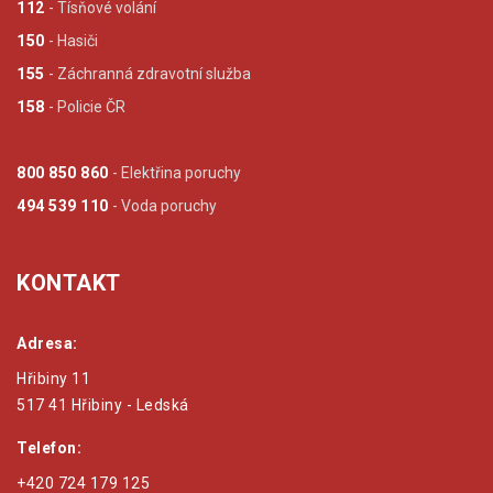
112
- Tísňové volání
150
- Hasiči
155
- Záchranná zdravotní služba
158
- Policie ČR
800 850 860
- Elektřina poruchy
494 539 110
- Voda poruchy
KONTAKT
Adresa:
Hřibiny 11
517 41 Hřibiny - Ledská
Telefon:
+420 724 179 125