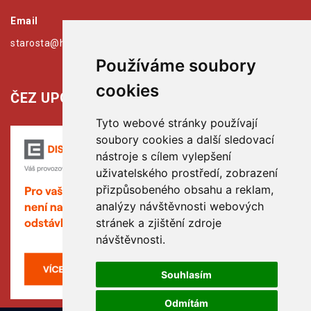
Email
starosta@hribiny-ledska.cz
Používáme soubory
cookies
ČEZ UPOZORŇUJE:
Tyto webové stránky používají
soubory cookies a další sledovací
nástroje s cílem vylepšení
uživatelského prostředí, zobrazení
přizpůsobeného obsahu a reklam,
analýzy návštěvnosti webových
stránek a zjištění zdroje
návštěvnosti.
Souhlasím
Odmítám