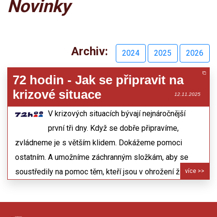
Novinky
Archiv:
2024
2025
2026
72 hodin - Jak se připravit na
krizové situace
12.11.2025
V krizových situacích bývají nejnáročnější
první tři dny. Když se dobře připravíme,
zvládneme je s větším klidem. Dokážeme pomoci
ostatním. A umožníme záchranným složkám, aby se
soustředily na pomoc těm, kteří jsou v ohrožení života.
více >>