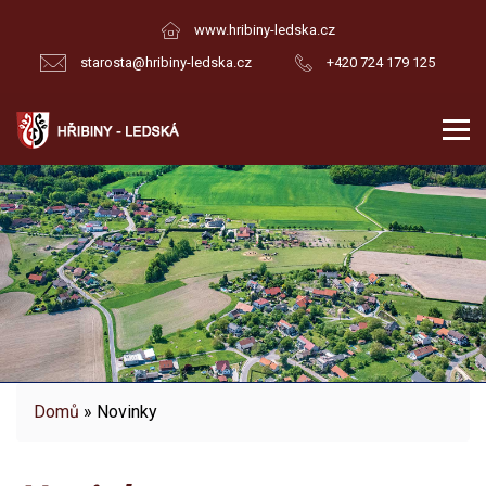
www.hribiny-ledska.cz
starosta@hribiny-ledska.cz
+420 724 179 125
Domů
» Novinky