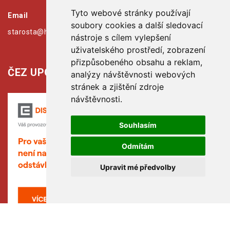
Tyto webové stránky používají
Email
soubory cookies a další sledovací
starosta@hribiny-ledska.cz
nástroje s cílem vylepšení
uživatelského prostředí, zobrazení
přizpůsobeného obsahu a reklam,
ČEZ UPOZORŇUJE:
analýzy návštěvnosti webových
stránek a zjištění zdroje
návštěvnosti.
Souhlasím
Odmítám
Upravit mé předvolby