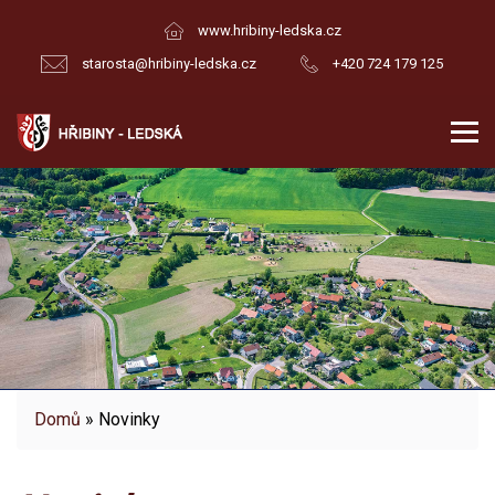
www.hribiny-ledska.cz
starosta@hribiny-ledska.cz
+420 724 179 125
Domů
» Novinky