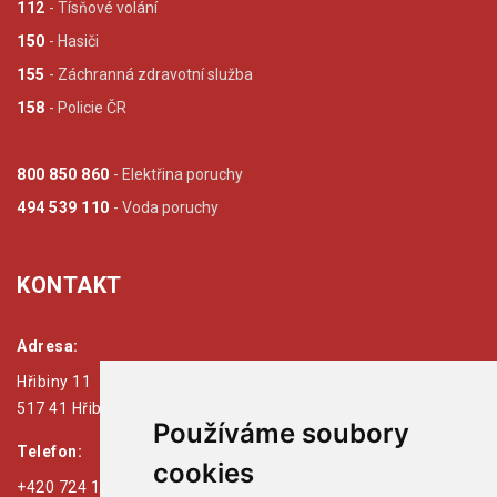
112
- Tísňové volání
150
- Hasiči
155
- Záchranná zdravotní služba
158
- Policie ČR
800 850 860
- Elektřina poruchy
494 539 110
- Voda poruchy
KONTAKT
Adresa:
Hřibiny 11
517 41 Hřibiny - Ledská
Používáme soubory
Telefon:
cookies
+420 724 179 125