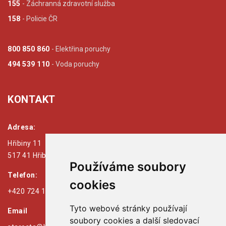
155
- Záchranná zdravotní služba
158
- Policie ČR
800 850 860
- Elektřina poruchy
494 539 110
- Voda poruchy
KONTAKT
Adresa:
Hřibiny 11
517 41 Hřibiny - Ledská
Používáme soubory
Telefon:
cookies
+420 724 179 125
Tyto webové stránky používají
Email
soubory cookies a další sledovací