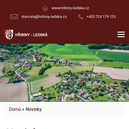
www.hribiny-ledska.cz
starosta@hribiny-ledska.cz
+420 724 179 125
Domů
» Novinky