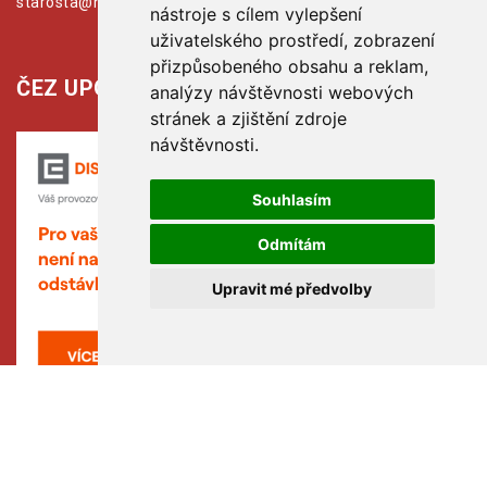
starosta@hribiny-ledska.cz
nástroje s cílem vylepšení
uživatelského prostředí, zobrazení
přizpůsobeného obsahu a reklam,
ČEZ UPOZORŇUJE:
analýzy návštěvnosti webových
stránek a zjištění zdroje
návštěvnosti.
Souhlasím
Odmítám
Upravit mé předvolby
Copyright © www.hribiny-ledska.cz, created by TH SOFT .