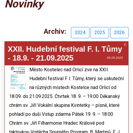
Novinky
Archiv:
2024
2025
2026
XXII. Hudební festival F. I. Tůmy
- 18.9. - 21.09.2025
09.09.2025
Město Kostelec nad Orlicí zve na XXII.
Hudební festival F. I. Tůmy, který se uskuteční
na různých místech Kostelce nad Orlicí od
18.09. do 21.09.2025. Čtvrtek 18. 9. – 19:00 Děkanský
chrám sv. Jiří Vokální skupina Kvintetky – písně, které
pohladí po duši Vstup zdarma Pátek 19. 9. – 18:00
Chrám sv. Jiří Filharmonie Hradec Králové pod
taktovkou Vojtěcha Spurného Program: B. Martinů, F. J.