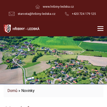
www.hribiny-ledska.cz
starosta@hribiny-ledska.cz
+420 724 179 125
Domů
» Novinky