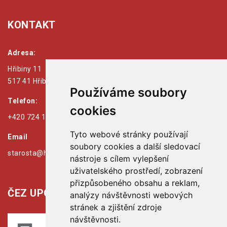
KONTAKT
Adresa:
Hřibiny 11
517 41 Hřibiny - Ledská
Používáme soubory
Telefon:
cookies
+420 724 179 125
Tyto webové stránky používají
Email
soubory cookies a další sledovací
starosta@hribiny-ledska.cz
nástroje s cílem vylepšení
uživatelského prostředí, zobrazení
přizpůsobeného obsahu a reklam,
ČEZ UPOZORŇUJE:
analýzy návštěvnosti webových
stránek a zjištění zdroje
návštěvnosti.