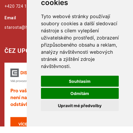
cookies
+420 724 179 125
Tyto webové stránky používají
Email
soubory cookies a další sledovací
starosta@hribiny-ledska.cz
nástroje s cílem vylepšení
uživatelského prostředí, zobrazení
přizpůsobeného obsahu a reklam,
ČEZ UPOZORŇUJE:
analýzy návštěvnosti webových
stránek a zjištění zdroje
návštěvnosti.
Souhlasím
Odmítám
Upravit mé předvolby