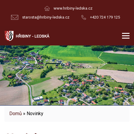
www.hribiny-ledska.cz
starosta@hribiny-ledska.cz
+420 724 179 125
Domů
» Novinky