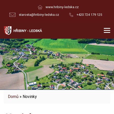
www.hribiny-ledska.cz
starosta@hribiny-ledska.cz
+420 724 179 125
Domů
» Novinky