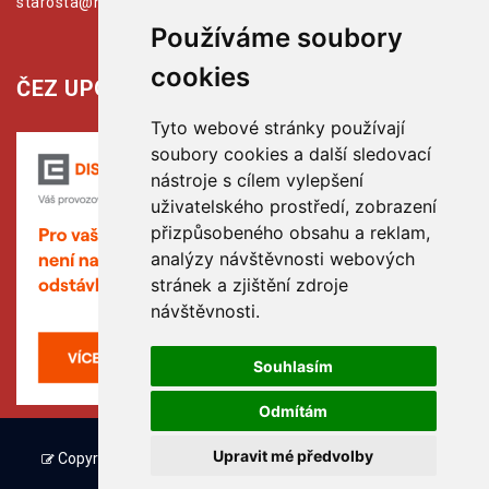
starosta@hribiny-ledska.cz
Používáme soubory
cookies
ČEZ UPOZORŇUJE:
Tyto webové stránky používají
soubory cookies a další sledovací
nástroje s cílem vylepšení
uživatelského prostředí, zobrazení
přizpůsobeného obsahu a reklam,
analýzy návštěvnosti webových
stránek a zjištění zdroje
návštěvnosti.
Souhlasím
Odmítám
Upravit mé předvolby
Copyright © www.hribiny-ledska.cz, created by TH SOFT .