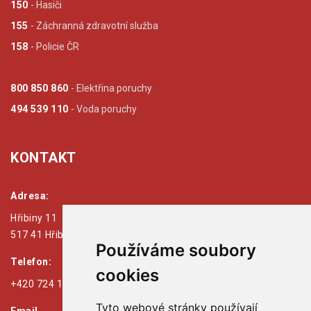
150
- Hasiči
155
- Záchranná zdravotní služba
158
- Policie ČR
800 850 860
- Elektřina poruchy
494 539 110
- Voda poruchy
KONTAKT
Adresa:
Hřibiny 11
517 41 Hřibiny - Ledská
Používáme soubory
Telefon:
cookies
+420 724 179 125
Tyto webové stránky používají