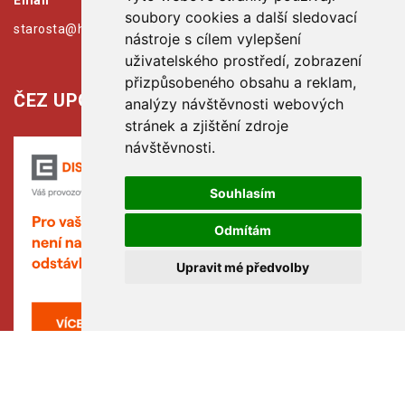
Email
soubory cookies a další sledovací
starosta@hribiny-ledska.cz
nástroje s cílem vylepšení
uživatelského prostředí, zobrazení
přizpůsobeného obsahu a reklam,
ČEZ UPOZORŇUJE:
analýzy návštěvnosti webových
stránek a zjištění zdroje
návštěvnosti.
Souhlasím
Odmítám
Upravit mé předvolby