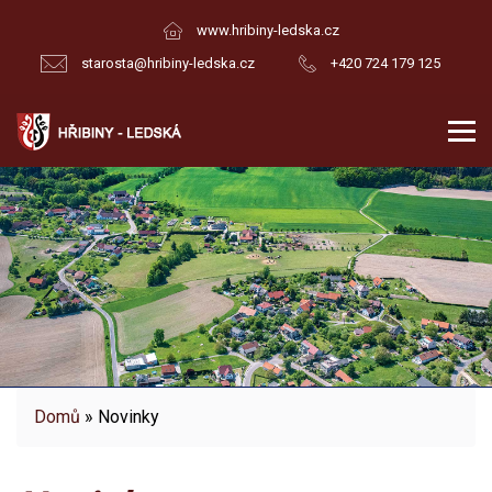
www.hribiny-ledska.cz
starosta@hribiny-ledska.cz
+420 724 179 125
Domů
» Novinky