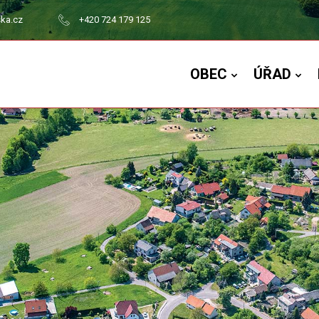
ska.cz
+420 724 179 125
OBEC
ÚŘAD