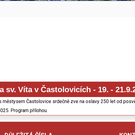
 sv. Víta v Častolovicích - 19. - 21.9.
 s městysem Častolovice srdečně zve na oslavy 250 let od posv
 2025. Program přílohou.