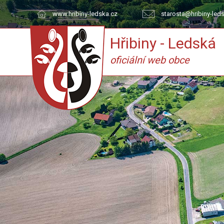
www.hribiny-ledska.cz
starosta@hribiny-led
Hřibiny - Ledská
oficiální web obce