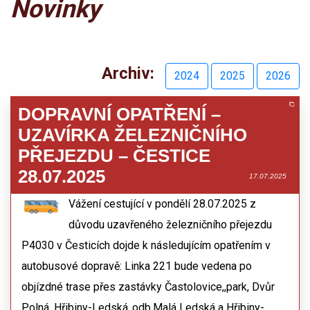
Novinky
Archiv:
2024
2025
2026
DOPRAVNÍ OPATŘENÍ –
UZAVÍRKA ŽELEZNIČNÍHO
PŘEJEZDU – ČESTICE
28.07.2025
17.07.2025
Vážení cestující v pondělí 28.07.2025 z
důvodu uzavřeného železničního přejezdu
P4030 v Česticích dojde k následujícím opatřením v
autobusové dopravě: Linka 221 bude vedena po
objízdné trase přes zastávky Častolovice,,park, Dvůr
Polná, Hřibiny-Ledská,,odb.Malá Ledská a Hřibiny-