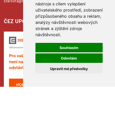
starosta@hribiny-ledska.cz
nástroje s cílem vylepšení
uživatelského prostředí, zobrazení
přizpůsobeného obsahu a reklam,
ČEZ UPOZORŇUJE:
analýzy návštěvnosti webových
stránek a zjištění zdroje
návštěvnosti.
Souhlasím
Odmítám
Upravit mé předvolby
Copyright © www.hribiny-ledska.cz, created by TH SOFT .