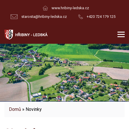
www.hribiny-ledska.cz
starosta@hribiny-ledska.cz
+420 724 179 125
Domů
» Novinky