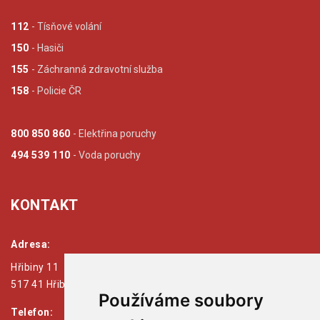
112
- Tísňové volání
150
- Hasiči
155
- Záchranná zdravotní služba
158
- Policie ČR
800 850 860
- Elektřina poruchy
494 539 110
- Voda poruchy
KONTAKT
Adresa:
Hřibiny 11
517 41 Hřibiny - Ledská
Používáme soubory
Telefon: