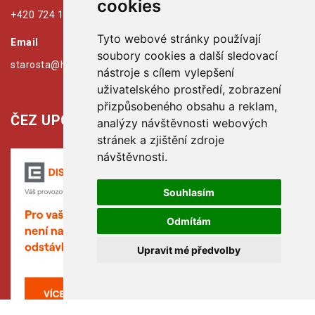
cookies
+420 724 179 125
Tyto webové stránky používají
Email
soubory cookies a další sledovací
starosta@hribiny-ledska.cz
nástroje s cílem vylepšení
uživatelského prostředí, zobrazení
přizpůsobeného obsahu a reklam,
ČEZ UPOZORŇUJE:
analýzy návštěvnosti webových
stránek a zjištění zdroje
návštěvnosti.
Souhlasím
Odmítám
Upravit mé předvolby