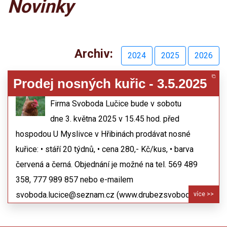
Novinky
Archiv:
2024
2025
2026
Prodej nosných kuřic - 3.5.2025
22.04.2025
Firma Svoboda Lučice bude v sobotu
dne 3. května 2025 v 15.45 hod. před
hospodou U Myslivce v Hřibinách prodávat nosné
kuřice: • stáří 20 týdnů, • cena 280,- Kč/kus, • barva
červená a černá. Objednání je možné na tel. 569 489
358, 777 989 857 nebo e-mailem
svoboda.lucice@seznam.cz (www.drubezsvoboda.cz).
více >>