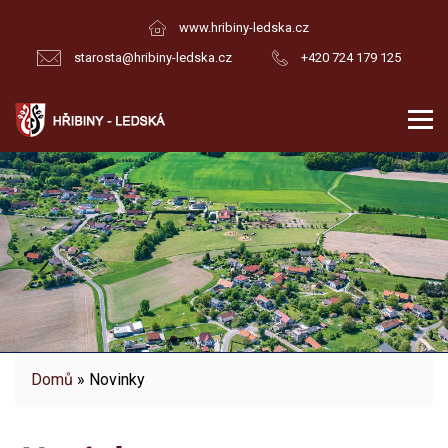
www.hribiny-ledska.cz
starosta@hribiny-ledska.cz
+420 724 179 125
Domů
» Novinky