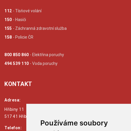
112
- Tísňové volání
150
- Hasiči
155
- Záchranná zdravotní služba
158
- Policie ČR
800 850 860
- Elektřina poruchy
494 539 110
- Voda poruchy
KONTAKT
Adresa:
Hřibiny 11
517 41 Hřibiny - Ledská
Používáme soubory
Telefon: