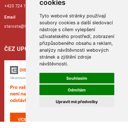
cookies
+420 724 179 125
Tyto webové stránky používají
Email
soubory cookies a další sledovací
starosta@hribiny-ledska.cz
nástroje s cílem vylepšení
uživatelského prostředí, zobrazení
přizpůsobeného obsahu a reklam,
ČEZ UPOZORŇUJE:
analýzy návštěvnosti webových
stránek a zjištění zdroje
návštěvnosti.
Souhlasím
Odmítám
Upravit mé předvolby