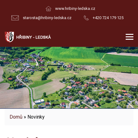
www.hribiny-ledska.cz
starosta@hribiny-ledska.cz
+420 724 179 125
Domů
» Novinky