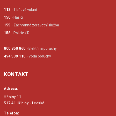
112
- Tísňové volání
150
- Hasiči
155
- Záchranná zdravotní služba
158
- Policie ČR
800 850 860
- Elektřina poruchy
494 539 110
- Voda poruchy
KONTAKT
Adresa:
Hřibiny 11
517 41 Hřibiny - Ledská
Telefon: