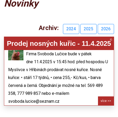
Novinky
Archiv:
2024
2025
2026
Prodej nosných kuřic - 11.4.2025
24.03.2025
Firma Svoboda Lučice bude v pátek
dne 11.4.2025 v 15:45 hod. před hospodou U
Myslivce v Hřibinách prodávat nosné kuřice. Nosné
kuřice: • stáří 17 týdnů, • cena 255,- Kč/kus, • barva
červená a černá. Objednání je možné na tel. 569 489
358, 777 989 857 nebo e-mailem
svoboda.lucice@seznam.cz
více >>