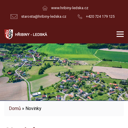
www.hribiny-ledska.cz
starosta@hribiny-ledska.cz
+420 724 179 125
Domů
» Novinky