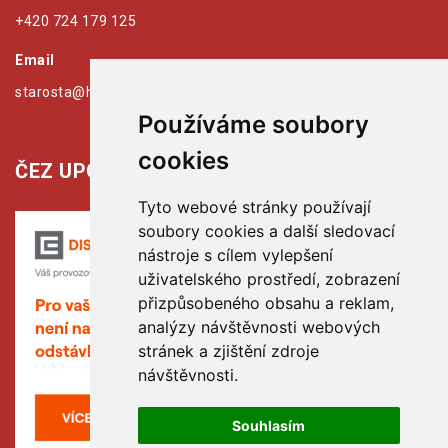
+420 724 179 125
Email
starosta@hribiny-ledska.cz
Používáme soubory
cookies
ČEZ UPOZORŇUJE:
Tyto webové stránky používají
soubory cookies a další sledovací
nástroje s cílem vylepšení
uživatelského prostředí, zobrazení
přizpůsobeného obsahu a reklam,
analýzy návštěvnosti webových
stránek a zjištění zdroje
návštěvnosti.
Souhlasím