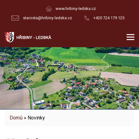
www.hribiny-ledska.cz
starosta@hribiny-ledska.cz
+420 724 179 125
Domů
» Novinky