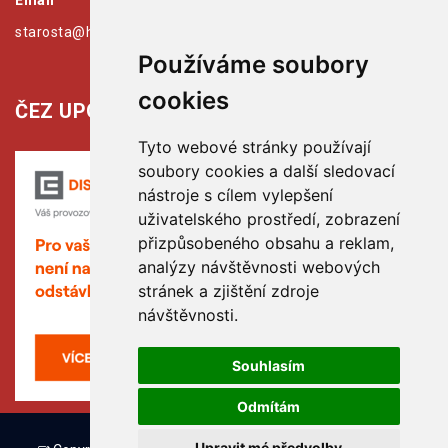
Email
starosta@hribiny-ledska.cz
Používáme soubory
cookies
ČEZ UPOZORŇUJE:
Tyto webové stránky používají
soubory cookies a další sledovací
nástroje s cílem vylepšení
uživatelského prostředí, zobrazení
přizpůsobeného obsahu a reklam,
analýzy návštěvnosti webových
stránek a zjištění zdroje
návštěvnosti.
Souhlasím
Odmítám
Upravit mé předvolby