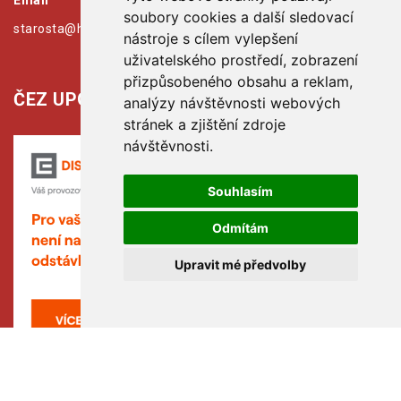
Email
soubory cookies a další sledovací
starosta@hribiny-ledska.cz
nástroje s cílem vylepšení
uživatelského prostředí, zobrazení
přizpůsobeného obsahu a reklam,
ČEZ UPOZORŇUJE:
analýzy návštěvnosti webových
stránek a zjištění zdroje
návštěvnosti.
Souhlasím
Odmítám
Upravit mé předvolby