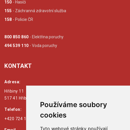
150
- Hasiči
155
- Záchranná zdravotní služba
158
- Policie ČR
800 850 860
- Elektřina poruchy
494 539 110
- Voda poruchy
KONTAKT
Adresa:
Hřibiny 11
517 41 Hřibiny - Ledská
Používáme soubory
Telefon:
cookies
+420 724 179 125
Tyto webové stránky používají