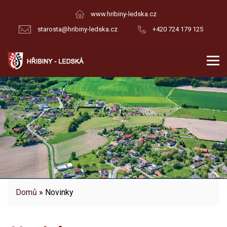
www.hribiny-ledska.cz
starosta@hribiny-ledska.cz
+420 724 179 125
Domů
» Novinky