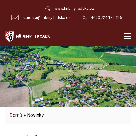
www.hribiny-ledska.cz
starosta@hribiny-ledska.cz
+420 724 179 125
Domů
» Novinky