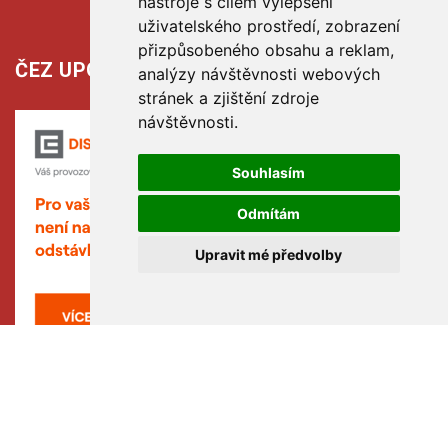
nástroje s cílem vylepšení
uživatelského prostředí, zobrazení
přizpůsobeného obsahu a reklam,
ČEZ UPOZORŇUJE:
analýzy návštěvnosti webových
stránek a zjištění zdroje
návštěvnosti.
Souhlasím
Odmítám
Upravit mé předvolby
Copyright © www.hribiny-ledska.cz, created by TH SOFT .
Facebook