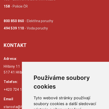
158
- Policie ČR
800 850 860
- Elektřina poruchy
494 539 110
- Voda poruchy
KONTAKT
Adresa:
Hřibiny 11
517 41 Hřibiny - Ledská
Používáme soubory
Telefon:
cookies
+420 724 179 125
Tyto webové stránky používají
Email
soubory cookies a další sledovací
starosta@hribiny-ledska.cz