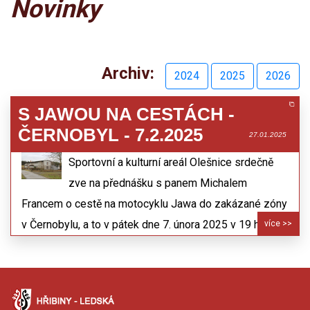
Novinky
Archiv:
2024
2025
2026
S JAWOU NA CESTÁCH -
ČERNOBYL - 7.2.2025
27.01.2025
Sportovní a kulturní areál Olešnice srdečně
zve na přednášku s panem Michalem
Francem o cestě na motocyklu Jawa do zakázané zóny
v Černobylu, a to v pátek dne 7. února 2025 v 19 hodin.
více >>