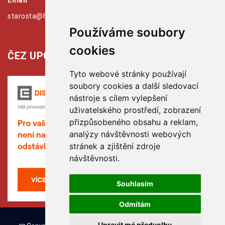
Email
starosta@hribiny-ledska.cz
Používáme soubory
cookies
ČEZ UPOZORŇUJE:
Tyto webové stránky používají
soubory cookies a další sledovací
nástroje s cílem vylepšení
uživatelského prostředí, zobrazení
přizpůsobeného obsahu a reklam,
analýzy návštěvnosti webových
stránek a zjištění zdroje
návštěvnosti.
Souhlasím
Odmítám
Upravit mé předvolby