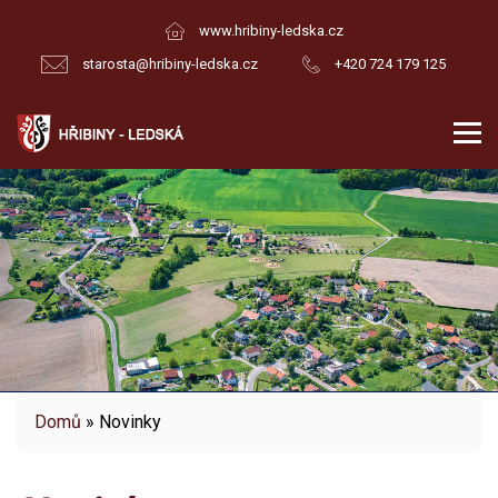
www.hribiny-ledska.cz
starosta@hribiny-ledska.cz
+420 724 179 125
Domů
» Novinky