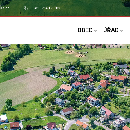
ska.cz
+420 724 179 125
OBEC
ÚŘAD