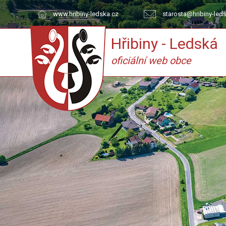
www.hribiny-ledska.cz
starosta@hribiny-led
Hřibiny - Ledská
oficiální web obce