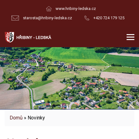
www.hribiny-ledska.cz
starosta@hribiny-ledska.cz
+420 724 179 125
Domů
» Novinky