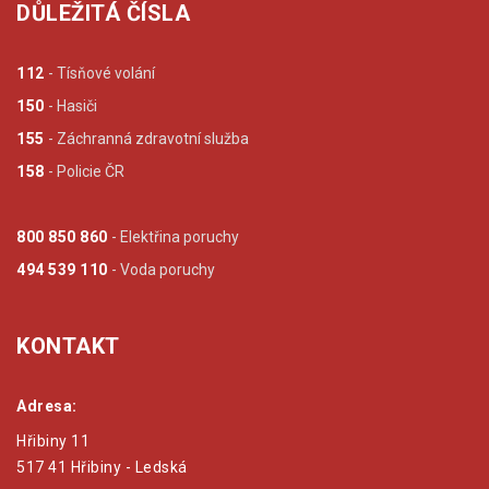
DŮLEŽITÁ ČÍSLA
112
- Tísňové volání
150
- Hasiči
155
- Záchranná zdravotní služba
158
- Policie ČR
800 850 860
- Elektřina poruchy
494 539 110
- Voda poruchy
KONTAKT
Adresa:
Hřibiny 11
517 41 Hřibiny - Ledská