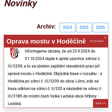
Novinky
Archiv:
2024
2025
2026
Oprava mostu v Hoděčíně
20.09.2024
Informujeme občany, že od 23.9.2024 do
31.10.2024 dojde k úplné uzavírce silnice č.
III/3209, a to za účelem zajištění stavebních prací při
opravě mostu v Hoděčíně. Objízdná trasa v rozsahu - z
Hoděčína po silnci č. III/3209 do obce Lično, zde se
trasa odkloní na silnici č. II/320 a následně na silnici č.
III/3185 do místní části Velká Ledská obce Hřibiny -
Ledská.
více >>