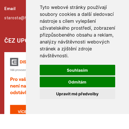
Tyto webové stránky používají
Email
soubory cookies a další sledovací
starosta@hribiny-ledska.cz
nástroje s cílem vylepšení
uživatelského prostředí, zobrazení
přizpůsobeného obsahu a reklam,
ČEZ UPOZORŇUJE:
analýzy návštěvnosti webových
stránek a zjištění zdroje
návštěvnosti.
Souhlasím
Odmítám
Upravit mé předvolby