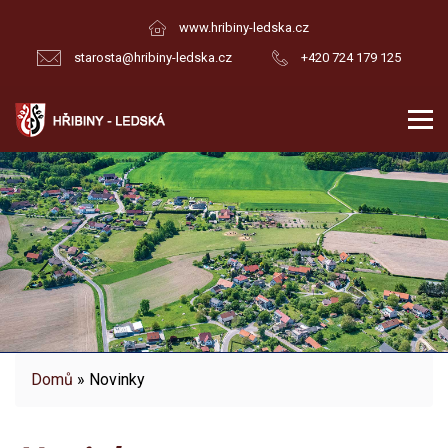
www.hribiny-ledska.cz
starosta@hribiny-ledska.cz
+420 724 179 125
Domů
» Novinky