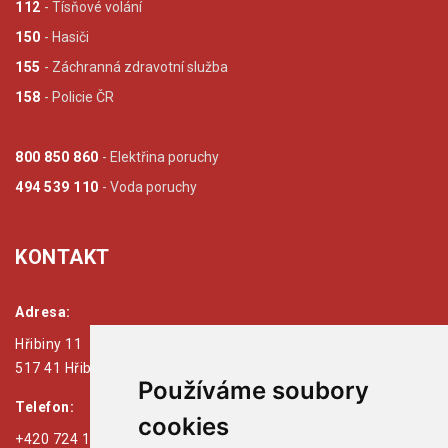
112
- Tísňové volání
150
- Hasiči
155
- Záchranná zdravotní služba
158
- Policie ČR
800 850 860
- Elektřina poruchy
494 539 110
- Voda poruchy
KONTAKT
Adresa:
Hřibiny 11
517 41 Hřibiny - Ledská
Používáme soubory
Telefon:
cookies
+420 724 179 125