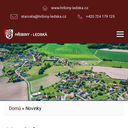
www.hribiny-ledska.cz
starosta@hribiny-ledska.cz
+420 724 179 125
Domů
» Novinky