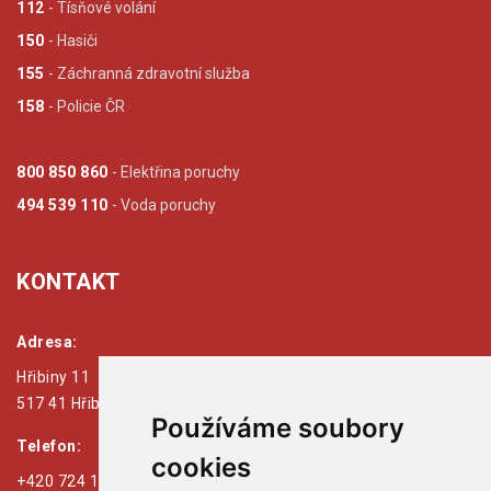
112
- Tísňové volání
150
- Hasiči
155
- Záchranná zdravotní služba
158
- Policie ČR
800 850 860
- Elektřina poruchy
494 539 110
- Voda poruchy
KONTAKT
Adresa:
Hřibiny 11
517 41 Hřibiny - Ledská
Používáme soubory
Telefon:
cookies
+420 724 179 125