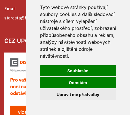
Tyto webové stránky používají
Email
soubory cookies a další sledovací
starosta@hribiny-ledska.cz
nástroje s cílem vylepšení
uživatelského prostředí, zobrazení
přizpůsobeného obsahu a reklam,
ČEZ UPOZORŇUJE:
analýzy návštěvnosti webových
stránek a zjištění zdroje
návštěvnosti.
Souhlasím
Odmítám
Upravit mé předvolby