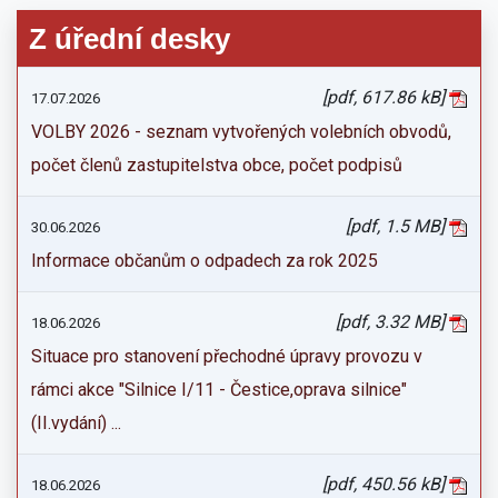
Z úřední desky
[pdf, 617.86 kB]
17.07.2026
VOLBY 2026 - seznam vytvořených volebních obvodů,
počet členů zastupitelstva obce, počet podpisů
[pdf, 1.5 MB]
30.06.2026
Informace občanům o odpadech za rok 2025
[pdf, 3.32 MB]
18.06.2026
Situace pro stanovení přechodné úpravy provozu v
rámci akce "Silnice I/11 - Čestice,oprava silnice"
(II.vydání) ...
[pdf, 450.56 kB]
18.06.2026