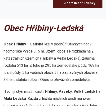
...více z úřední desky
Obec Hřibiny-Ledská
Obec Hřibiny – Ledská
leží v podhůří Orlických hor v
nadmořské výšce 315 m. Území obce se rozkládá na 2
katastrálních územích (Hřibiny a Velká Ledská), zaujímá
rozlohu 513 ha. Z toho je 295 ha zemědělské půdy, 169 ha
lesní půdy, 5 ha vodních ploch, 9 ha zastavěných plocha a
34 ha ostatních ploch. Obec je převážně zemědělská.
Tvoří ji čtyři místní části:
Hřibiny
,
Paseky
,
Velká Ledská
a
Malá Ledská
. Každá z těchto místních částí má svoji
historii a o každé z nich pochází první zmínka z jiné doby.