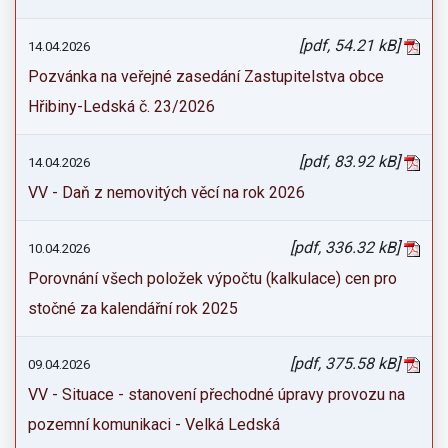
[pdf, 54.21 kB]
14.04.2026
Pozvánka na veřejné zasedání Zastupitelstva obce
Hřibiny-Ledská č. 23/2026
[pdf, 83.92 kB]
14.04.2026
VV - Daň z nemovitých věcí na rok 2026
[pdf, 336.32 kB]
10.04.2026
Porovnání všech položek výpočtu (kalkulace) cen pro
stočné za kalendářní rok 2025
[pdf, 375.58 kB]
09.04.2026
VV - Situace - stanovení přechodné úpravy provozu na
pozemní komunikaci - Velká Ledská