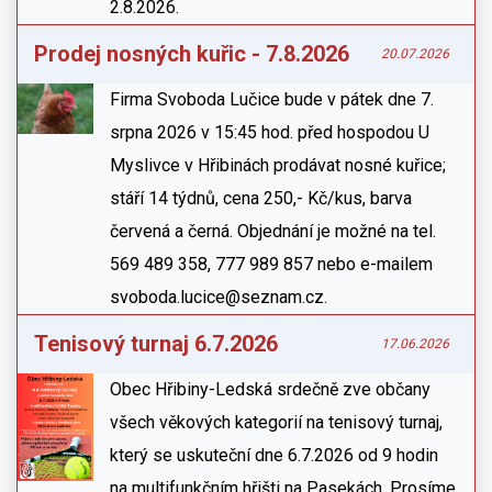
2.8.2026.
Prodej nosných kuřic - 7.8.2026
20.07.2026
Firma Svoboda Lučice bude v pátek dne 7.
srpna 2026 v 15:45 hod. před hospodou U
Myslivce v Hřibinách prodávat nosné kuřice;
stáří 14 týdnů, cena 250,- Kč/kus, barva
červená a černá. Objednání je možné na tel.
569 489 358, 777 989 857 nebo e-mailem
svoboda.lucice@seznam.cz.
Tenisový turnaj 6.7.2026
17.06.2026
Obec Hřibiny-Ledská srdečně zve občany
všech věkových kategorií na tenisový turnaj,
který se uskuteční dne 6.7.2026 od 9 hodin
na multifunkčním hřišti na Pasekách. Prosíme