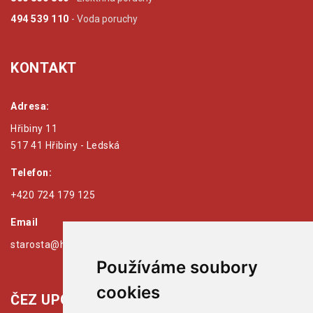
494 539 110
- Voda poruchy
KONTAKT
Adresa:
Hřibiny 11
517 41 Hřibiny - Ledská
Telefon:
+420 724 179 125
Email
starosta@hribiny-ledska.cz
Používáme soubory
cookies
ČEZ UPOZORŇUJE: