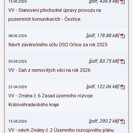
[pdf, 438.8 kB]
15.06.2026
VV - Stanovení přechodné úpravy provozu na
pozemních komunikacích - Čestice
[pdf, 178.88 kB]
08.06.2026
Návrh závěrečného účtu DSO Orlice za rok 2025
[pdf, 83.75 kB]
30.04.2026
VV - Daň z nemovitých věcí na rok 2026
[pdf, 122.06 kB]
23.04.2026
VV - Změna č. 6 Zásad územního rozvoje
Královéhradeckého kraje
[pdf, 290.2 kB]
15.04.2026
VV - návrh Změny č. 2 Územního rozvojového plánu