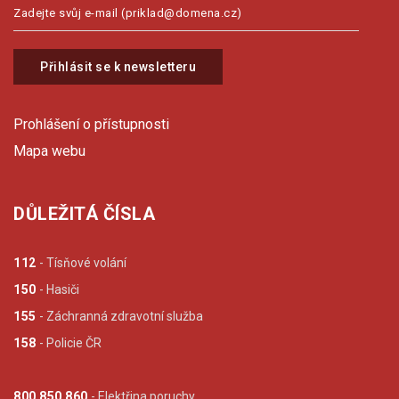
Přihlásit se k newsletteru
Prohlášení o přístupnosti
Mapa webu
DŮLEŽITÁ ČÍSLA
112
- Tísňové volání
150
- Hasiči
155
- Záchranná zdravotní služba
158
- Policie ČR
800 850 860
- Elektřina poruchy