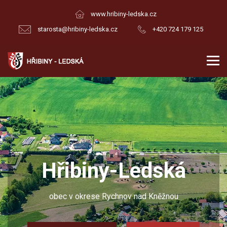
www.hribiny-ledska.cz
starosta@hribiny-ledska.cz
+420 724 179 125
biny-Ledská