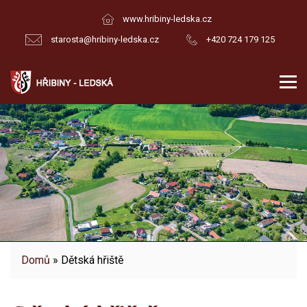
www.hribiny-ledska.cz
starosta@hribiny-ledska.cz
+420 724 179 125
Domů
» Dětská hřiště