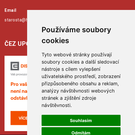
Email
starosta@hribiny-ledska.cz
Používáme soubory
cookies
ČEZ UPOZORŇUJE:
Tyto webové stránky používají
soubory cookies a další sledovací
nástroje s cílem vylepšení
uživatelského prostředí, zobrazení
přizpůsobeného obsahu a reklam,
analýzy návštěvnosti webových
stránek a zjištění zdroje
návštěvnosti.
Souhlasím
Odmítám