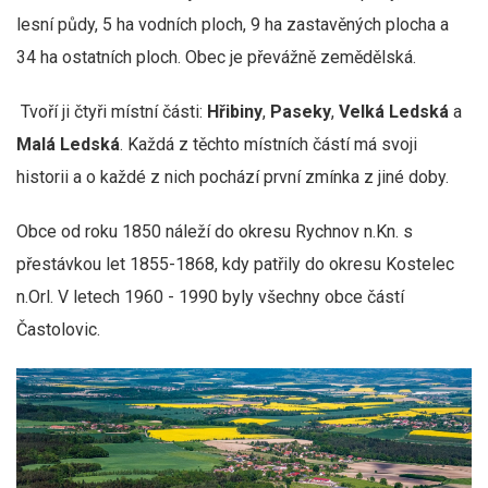
lesní půdy, 5 ha vodních ploch, 9 ha zastavěných plocha a
34 ha ostatních ploch. Obec je převážně zemědělská.
Tvoří ji čtyři místní části:
Hřibiny
,
Paseky
,
Velká Ledská
a
Malá Ledská
. Každá z těchto místních částí má svoji
historii a o každé z nich pochází první zmínka z jiné doby.
Obce od roku 1850 náleží do okresu Rychnov n.Kn. s
přestávkou let 1855-1868, kdy patřily do okresu Kostelec
n.Orl. V letech 1960 - 1990 byly všechny obce částí
Častolovic.