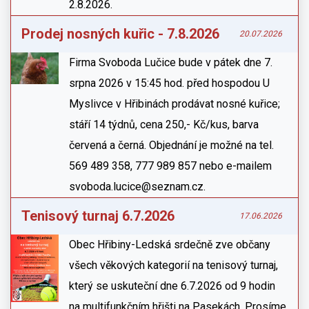
2.8.2026.
Prodej nosných kuřic - 7.8.2026
20.07.2026
Firma Svoboda Lučice bude v pátek dne 7.
srpna 2026 v 15:45 hod. před hospodou U
Myslivce v Hřibinách prodávat nosné kuřice;
stáří 14 týdnů, cena 250,- Kč/kus, barva
červená a černá. Objednání je možné na tel.
569 489 358, 777 989 857 nebo e-mailem
svoboda.lucice@seznam.cz.
Tenisový turnaj 6.7.2026
17.06.2026
Obec Hřibiny-Ledská srdečně zve občany
všech věkových kategorií na tenisový turnaj,
který se uskuteční dne 6.7.2026 od 9 hodin
na multifunkčním hřišti na Pasekách. Prosíme