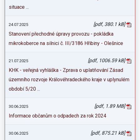
situace ...
[pdf, 380.1 kB]
24.07.2025
Stanovení přechodné úpravy provozu - pokládka
mikrokoberce na silnici č. III/3186 Hřibiny - Olešnice
[pdf, 1006.59 kB]
21.07.2025
KHK - veřejná vyhláška - Zprava o uplatňování Zásad
územního rozvoje Královéhradeckého kraje v uplynulém
období 5/20 ...
[pdf, 1.89 MB]
30.06.2025
Informace občanům o odpadech za rok 2024
[pdf, 875.21 kB]
30.06.2025