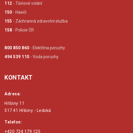
112
- Tísňové volání
150
- Hasiči
155
- Záchranná zdravotní služba
158
- Policie ČR
800 850 860
- Elektřina poruchy
494 539 110
- Voda poruchy
KONTAKT
Adresa:
Hřibiny 11
517 41 Hřibiny - Ledská
Telefon:
+420 724 179 125