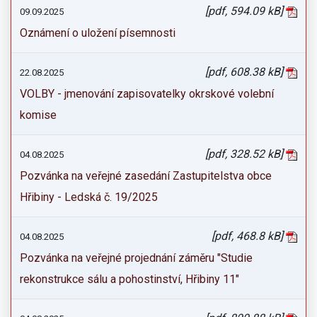
[pdf, 594.09 kB]
09.09.2025
Oznámení o uložení písemnosti
[pdf, 608.38 kB]
22.08.2025
VOLBY - jmenování zapisovatelky okrskové volební
komise
[pdf, 328.52 kB]
04.08.2025
Pozvánka na veřejné zasedání Zastupitelstva obce
Hřibiny - Ledská č. 19/2025
[pdf, 468.8 kB]
04.08.2025
Pozvánka na veřejné projednání záměru "Studie
rekonstrukce sálu a pohostinství, Hřibiny 11"