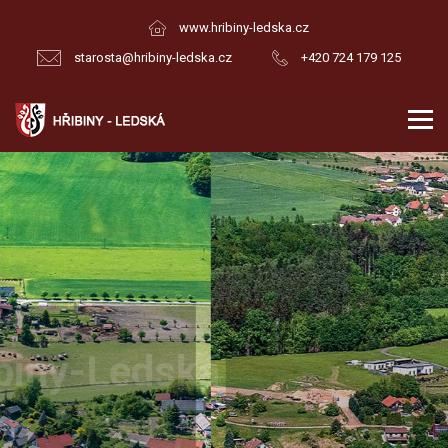
www.hribiny-ledska.cz
starosta@hribiny-ledska.cz
+420 724 179 125
Hřibiny-Ledská
obec v okrese Rychnov nad Kněžnou