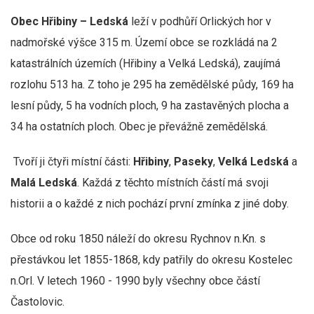
Obec Hřibiny – Ledská
leží v podhůří Orlických hor v
nadmořské výšce 315 m. Území obce se rozkládá na 2
katastrálních územích (Hřibiny a Velká Ledská), zaujímá
rozlohu 513 ha. Z toho je 295 ha zemědělské půdy, 169 ha
lesní půdy, 5 ha vodních ploch, 9 ha zastavěných plocha a
34 ha ostatních ploch. Obec je převážně zemědělská.
Tvoří ji čtyři místní části:
Hřibiny
,
Paseky
,
Velká Ledská
a
Malá Ledská
. Každá z těchto místních částí má svoji
historii a o každé z nich pochází první zmínka z jiné doby.
Obce od roku 1850 náleží do okresu Rychnov n.Kn. s
přestávkou let 1855-1868, kdy patřily do okresu Kostelec
n.Orl. V letech 1960 - 1990 byly všechny obce částí
Častolovic.