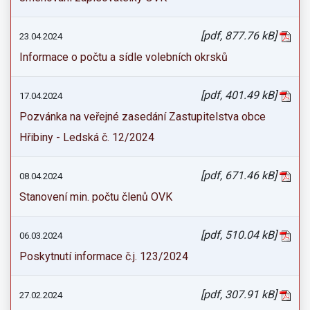
[pdf, 877.76 kB]
23.04.2024
Informace o počtu a sídle volebních okrsků
[pdf, 401.49 kB]
17.04.2024
Pozvánka na veřejné zasedání Zastupitelstva obce
Hřibiny - Ledská č. 12/2024
[pdf, 671.46 kB]
08.04.2024
Stanovení min. počtu členů OVK
[pdf, 510.04 kB]
06.03.2024
Poskytnutí informace č.j. 123/2024
[pdf, 307.91 kB]
27.02.2024