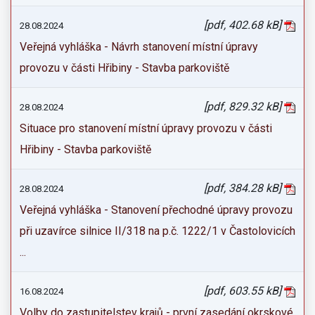
[pdf, 402.68 kB]
28.08.2024
Veřejná vyhláška - Návrh stanovení místní úpravy
provozu v části Hřibiny - Stavba parkoviště
[pdf, 829.32 kB]
28.08.2024
Situace pro stanovení místní úpravy provozu v části
Hřibiny - Stavba parkoviště
[pdf, 384.28 kB]
28.08.2024
Veřejná vyhláška - Stanovení přechodné úpravy provozu
při uzavírce silnice II/318 na p.č. 1222/1 v Častolovicích
...
[pdf, 603.55 kB]
16.08.2024
Volby do zastupitelstev krajů - první zasedání okrskové