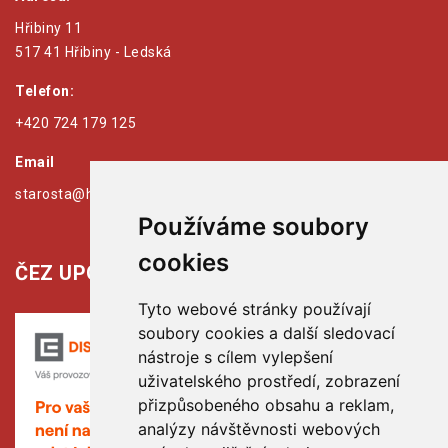
Hřibiny 11
517 41 Hřibiny - Ledská
Telefon:
+420 724 179 125
Email
starosta@hribiny-ledska.cz
Používáme soubory
cookies
ČEZ UPOZORŇUJE:
Tyto webové stránky používají
soubory cookies a další sledovací
nástroje s cílem vylepšení
uživatelského prostředí, zobrazení
přizpůsobeného obsahu a reklam,
analýzy návštěvnosti webových