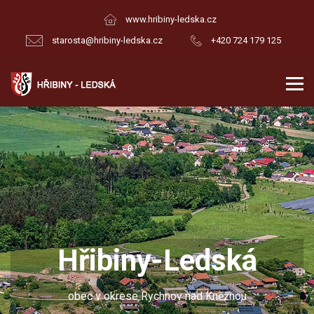
www.hribiny-ledska.cz
starosta@hribiny-ledska.cz
+420 724 179 125
Hřibiny-Ledská
obec v okrese Rychnov nad Kněžnou