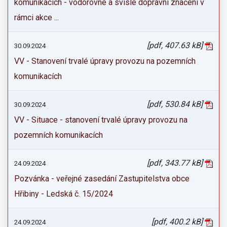
komunikacích - vodorovné a svislé dopravní značení v
rámci akce ...
[pdf, 407.63 kB]
30.09.2024
VV - Stanovení trvalé úpravy provozu na pozemních
komunikacích
[pdf, 530.84 kB]
30.09.2024
VV - Situace - stanovení trvalé úpravy provozu na
pozemních komunikacích
[pdf, 343.77 kB]
24.09.2024
Pozvánka - veřejné zasedání Zastupitelstva obce
Hřibiny - Ledská č. 15/2024
[pdf, 400.2 kB]
24.09.2024