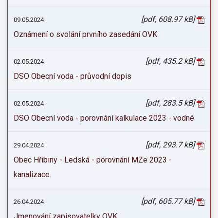
[pdf, 608.97 kB]
09.05.2024
Oznámení o svolání prvního zasedání OVK
[pdf, 435.2 kB]
02.05.2024
DSO Obecní voda - průvodní dopis
[pdf, 283.5 kB]
02.05.2024
DSO Obecní voda - porovnání kalkulace 2023 - vodné
[pdf, 293.7 kB]
29.04.2024
Obec Hřibiny - Ledská - porovnání MZe 2023 -
kanalizace
[pdf, 605.77 kB]
26.04.2024
Jmenování zapisovatelky OVK