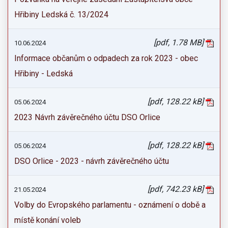
Hřibiny Ledská č. 13/2024
[pdf, 1.78 MB]
10.06.2024
Informace občanům o odpadech za rok 2023 - obec
Hřibiny - Ledská
[pdf, 128.22 kB]
05.06.2024
2023 Návrh závěrečného účtu DSO Orlice
[pdf, 128.22 kB]
05.06.2024
DSO Orlice - 2023 - návrh závěrečného účtu
[pdf, 742.23 kB]
21.05.2024
Volby do Evropského parlamentu - oznámení o době a
místě konání voleb