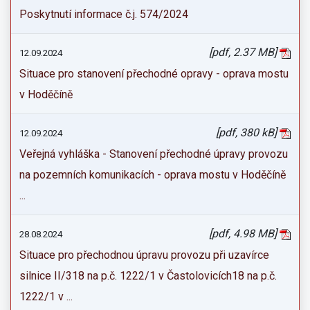
Poskytnutí informace č.j. 574/2024
[pdf, 2.37 MB]
12.09.2024
Situace pro stanovení přechodné opravy - oprava mostu
v Hoděčíně
[pdf, 380 kB]
12.09.2024
Veřejná vyhláška - Stanovení přechodné úpravy provozu
na pozemních komunikacích - oprava mostu v Hoděčíně
...
[pdf, 4.98 MB]
28.08.2024
Situace pro přechodnou úpravu provozu při uzavírce
silnice II/318 na p.č. 1222/1 v Častolovicích18 na p.č.
1222/1 v ...