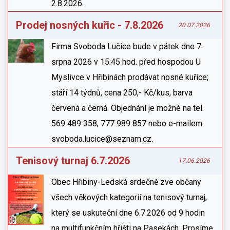
2.8.2026.
Prodej nosných kuřic - 7.8.2026
20.07.2026
Firma Svoboda Lučice bude v pátek dne 7.
srpna 2026 v 15:45 hod. před hospodou U
Myslivce v Hřibinách prodávat nosné kuřice;
stáří 14 týdnů, cena 250,- Kč/kus, barva
červená a černá. Objednání je možné na tel.
569 489 358, 777 989 857 nebo e-mailem
svoboda.lucice@seznam.cz.
Tenisový turnaj 6.7.2026
17.06.2026
Obec Hřibiny-Ledská srdečně zve občany
všech věkových kategorií na tenisový turnaj,
který se uskuteční dne 6.7.2026 od 9 hodin
na multifunkčním hřišti na Pasekách. Prosíme