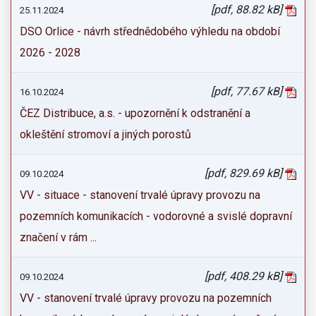
[pdf, 88.82 kB]
25.11.2024
DSO Orlice - návrh střednědobého výhledu na období
2026 - 2028
[pdf, 77.67 kB]
16.10.2024
ČEZ Distribuce, a.s. - upozornění k odstranění a
okleštění stromoví a jiných porostů
[pdf, 829.69 kB]
09.10.2024
VV - situace - stanovení trvalé úpravy provozu na
pozemních komunikacích - vodorovné a svislé dopravní
značení v rám ...
[pdf, 408.29 kB]
09.10.2024
VV - stanovení trvalé úpravy provozu na pozemních