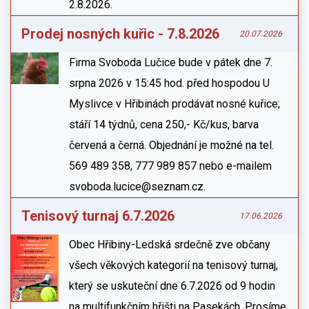
2.8.2026.
Prodej nosných kuřic - 7.8.2026
20.07.2026
Firma Svoboda Lučice bude v pátek dne 7.
srpna 2026 v 15:45 hod. před hospodou U
Myslivce v Hřibinách prodávat nosné kuřice;
stáří 14 týdnů, cena 250,- Kč/kus, barva
červená a černá. Objednání je možné na tel.
569 489 358, 777 989 857 nebo e-mailem
svoboda.lucice@seznam.cz.
Tenisový turnaj 6.7.2026
17.06.2026
Obec Hřibiny-Ledská srdečně zve občany
všech věkových kategorií na tenisový turnaj,
který se uskuteční dne 6.7.2026 od 9 hodin
na multifunkčním hřišti na Pasekách. Prosíme