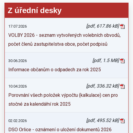
Z úřední desky
[pdf, 617.86 kB]
17.07.2026
VOLBY 2026 - seznam vytvořených volebních obvodů,
počet členů zastupitelstva obce, počet podpisů
[pdf, 1.5 MB]
30.06.2026
Informace občanům o odpadech za rok 2025
[pdf, 336.32 kB]
10.04.2026
Porovnání všech položek výpočtu (kalkulace) cen pro
stočné za kalendářní rok 2025
[pdf, 495.52 kB]
02.02.2026
DSO Orlice - oznámení o uložení dokumentů 2026