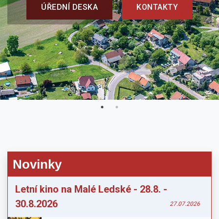
ÚŘEDNÍ DESKA
KONTAKTY
Novinky
Letní kino na Malé Ledské - 28.8. -
30.8.2026
27.07.2026