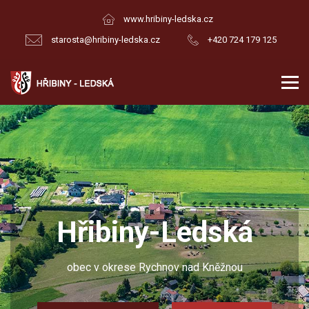
www.hribiny-ledska.cz
starosta@hribiny-ledska.cz
+420 724 179 125
Hřibiny-Ledská
obec v okrese Rychnov nad Kněžnou