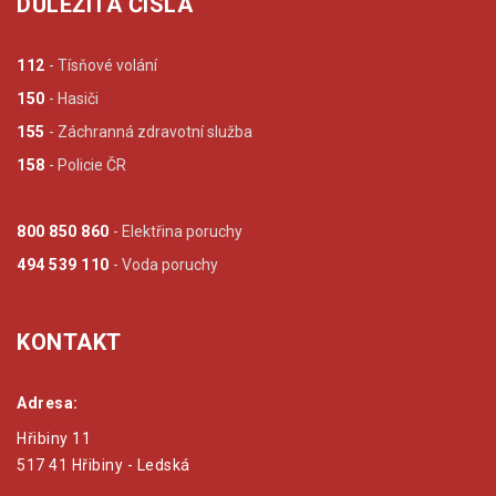
DŮLEŽITÁ ČÍSLA
112
- Tísňové volání
150
- Hasiči
155
- Záchranná zdravotní služba
158
- Policie ČR
800 850 860
- Elektřina poruchy
494 539 110
- Voda poruchy
KONTAKT
Adresa:
Hřibiny 11
517 41 Hřibiny - Ledská