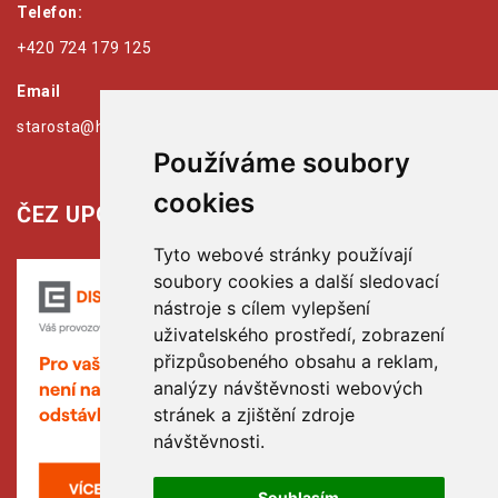
Telefon:
+420 724 179 125
Email
starosta@hribiny-ledska.cz
Používáme soubory
cookies
ČEZ UPOZORŇUJE:
Tyto webové stránky používají
soubory cookies a další sledovací
nástroje s cílem vylepšení
uživatelského prostředí, zobrazení
přizpůsobeného obsahu a reklam,
analýzy návštěvnosti webových
stránek a zjištění zdroje
návštěvnosti.
Souhlasím