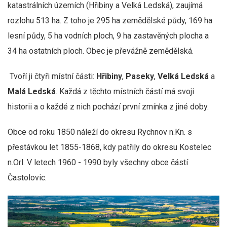
katastrálních územích (Hřibiny a Velká Ledská), zaujímá
rozlohu 513 ha. Z toho je 295 ha zemědělské půdy, 169 ha
lesní půdy, 5 ha vodních ploch, 9 ha zastavěných plocha a
34 ha ostatních ploch. Obec je převážně zemědělská.
Tvoří ji čtyři místní části:
Hřibiny
,
Paseky
,
Velká Ledská
a
Malá Ledská
. Každá z těchto místních částí má svoji
historii a o každé z nich pochází první zmínka z jiné doby.
Obce od roku 1850 náleží do okresu Rychnov n.Kn. s
přestávkou let 1855-1868, kdy patřily do okresu Kostelec
n.Orl. V letech 1960 - 1990 byly všechny obce částí
Častolovic.