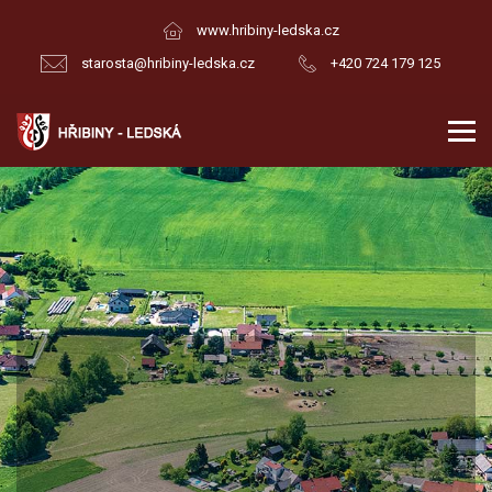
www.hribiny-ledska.cz
starosta@hribiny-ledska.cz
+420 724 179 125
Hřibiny-Ledská