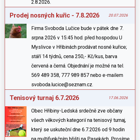
2.8.2026.
Prodej nosných kuřic - 7.8.2026
20.07.2026
Firma Svoboda Lučice bude v pátek dne 7.
srpna 2026 v 15:45 hod. před hospodou U
Myslivce v Hřibinách prodávat nosné kuřice;
stáří 14 týdnů, cena 250,- Kč/kus, barva
červená a černá. Objednání je možné na tel.
569 489 358, 777 989 857 nebo e-mailem
svoboda.lucice@seznam.cz.
Tenisový turnaj 6.7.2026
17.06.2026
Obec Hřibiny-Ledská srdečně zve občany
všech věkových kategorií na tenisový turnaj,
který se uskuteční dne 6.7.2026 od 9 hodin
na multifunkčním hřišti na Pasekách. Prosíme