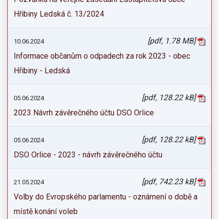
Hřibiny Ledská č. 13/2024
[pdf, 1.78 MB]
10.06.2024
Informace občanům o odpadech za rok 2023 - obec
Hřibiny - Ledská
[pdf, 128.22 kB]
05.06.2024
2023 Návrh závěrečného účtu DSO Orlice
[pdf, 128.22 kB]
05.06.2024
DSO Orlice - 2023 - návrh závěrečného účtu
[pdf, 742.23 kB]
21.05.2024
Volby do Evropského parlamentu - oznámení o době a
místě konání voleb