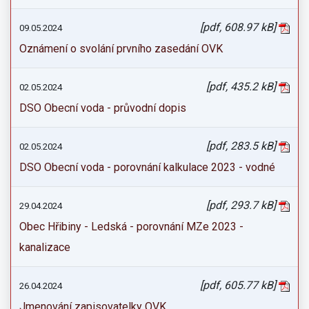
[pdf, 608.97 kB]
09.05.2024
Oznámení o svolání prvního zasedání OVK
[pdf, 435.2 kB]
02.05.2024
DSO Obecní voda - průvodní dopis
[pdf, 283.5 kB]
02.05.2024
DSO Obecní voda - porovnání kalkulace 2023 - vodné
[pdf, 293.7 kB]
29.04.2024
Obec Hřibiny - Ledská - porovnání MZe 2023 -
kanalizace
[pdf, 605.77 kB]
26.04.2024
Jmenování zapisovatelky OVK