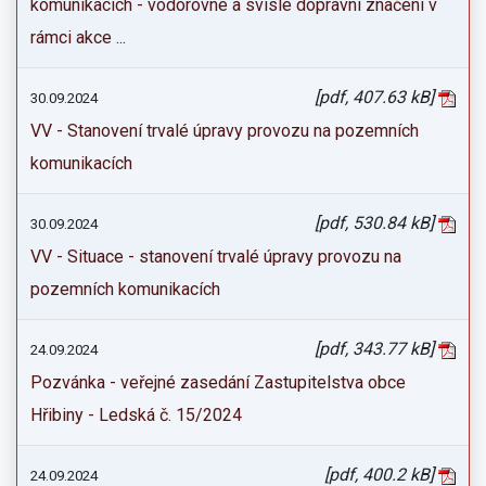
komunikacích - vodorovné a svislé dopravní značení v
rámci akce ...
[pdf, 407.63 kB]
30.09.2024
VV - Stanovení trvalé úpravy provozu na pozemních
komunikacích
[pdf, 530.84 kB]
30.09.2024
VV - Situace - stanovení trvalé úpravy provozu na
pozemních komunikacích
[pdf, 343.77 kB]
24.09.2024
Pozvánka - veřejné zasedání Zastupitelstva obce
Hřibiny - Ledská č. 15/2024
[pdf, 400.2 kB]
24.09.2024