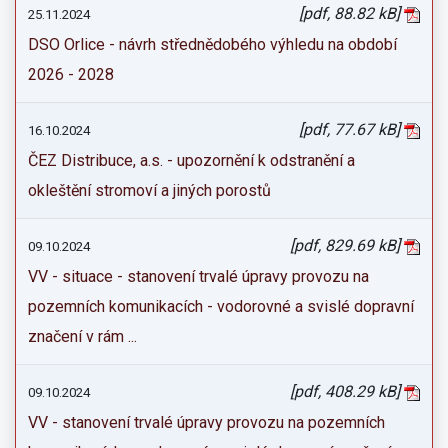
[pdf, 88.82 kB]
25.11.2024
DSO Orlice - návrh střednědobého výhledu na období
2026 - 2028
[pdf, 77.67 kB]
16.10.2024
ČEZ Distribuce, a.s. - upozornění k odstranění a
okleštění stromoví a jiných porostů
[pdf, 829.69 kB]
09.10.2024
VV - situace - stanovení trvalé úpravy provozu na
pozemních komunikacích - vodorovné a svislé dopravní
značení v rám ...
[pdf, 408.29 kB]
09.10.2024
VV - stanovení trvalé úpravy provozu na pozemních