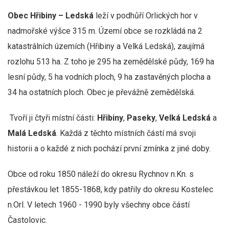
Obec Hřibiny – Ledská
leží v podhůří Orlických hor v
nadmořské výšce 315 m. Území obce se rozkládá na 2
katastrálních územích (Hřibiny a Velká Ledská), zaujímá
rozlohu 513 ha. Z toho je 295 ha zemědělské půdy, 169 ha
lesní půdy, 5 ha vodních ploch, 9 ha zastavěných plocha a
34 ha ostatních ploch. Obec je převážně zemědělská.
Tvoří ji čtyři místní části:
Hřibiny
,
Paseky
,
Velká Ledská
a
Malá Ledská
. Každá z těchto místních částí má svoji
historii a o každé z nich pochází první zmínka z jiné doby.
Obce od roku 1850 náleží do okresu Rychnov n.Kn. s
přestávkou let 1855-1868, kdy patřily do okresu Kostelec
n.Orl. V letech 1960 - 1990 byly všechny obce částí
Častolovic.