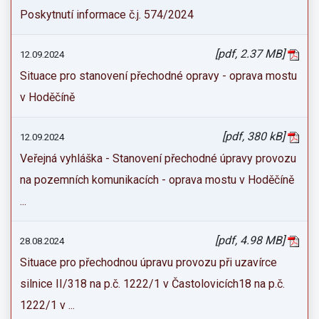
Poskytnutí informace č.j. 574/2024
[pdf, 2.37 MB]
12.09.2024
Situace pro stanovení přechodné opravy - oprava mostu
v Hoděčíně
[pdf, 380 kB]
12.09.2024
Veřejná vyhláška - Stanovení přechodné úpravy provozu
na pozemních komunikacích - oprava mostu v Hoděčíně
...
[pdf, 4.98 MB]
28.08.2024
Situace pro přechodnou úpravu provozu při uzavírce
silnice II/318 na p.č. 1222/1 v Častolovicích18 na p.č.
1222/1 v ...