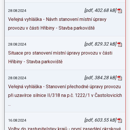
[pdf, 402.68 kB]
28.08.2024
Veřejná vyhláška - Návrh stanovení místní úpravy
provozu v části Hřibiny - Stavba parkoviště
[pdf, 829.32 kB]
28.08.2024
Situace pro stanovení místní úpravy provozu v části
Hřibiny - Stavba parkoviště
[pdf, 384.28 kB]
28.08.2024
Veřejná vyhláška - Stanovení přechodné úpravy provozu
při uzavírce silnice II/318 na p.č. 1222/1 v Častolovicích
...
[pdf, 603.55 kB]
16.08.2024
Volby do zastupitelstev krajů - první zasedání okrskové