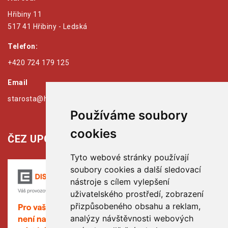
Hřibiny 11
517 41 Hřibiny - Ledská
Telefon:
+420 724 179 125
Email
starosta@hribiny-ledska.cz
Používáme soubory
cookies
ČEZ UPOZORŇUJE:
Tyto webové stránky používají
soubory cookies a další sledovací
nástroje s cílem vylepšení
uživatelského prostředí, zobrazení
přizpůsobeného obsahu a reklam,
analýzy návštěvnosti webových