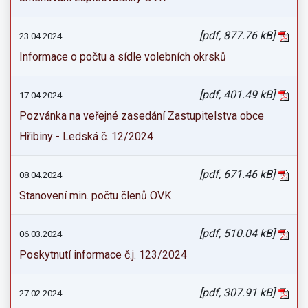
[pdf, 877.76 kB]
23.04.2024
Informace o počtu a sídle volebních okrsků
[pdf, 401.49 kB]
17.04.2024
Pozvánka na veřejné zasedání Zastupitelstva obce
Hřibiny - Ledská č. 12/2024
[pdf, 671.46 kB]
08.04.2024
Stanovení min. počtu členů OVK
[pdf, 510.04 kB]
06.03.2024
Poskytnutí informace č.j. 123/2024
[pdf, 307.91 kB]
27.02.2024