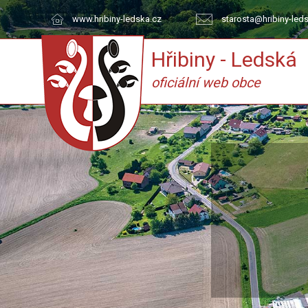
www.hribiny-ledska.cz
starosta@hribiny-led
Hřibiny - Ledská
oficiální web obce