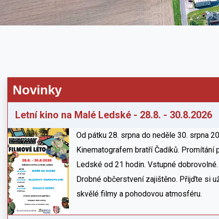
Novinky
Letní kino na Malé Ledské - 28.8. - 30.8.2026
Od pátku 28. srpna do neděle 30. srpna 20
Kinematografem bratří Čadíků. Promítání 
Ledské od 21 hodin. Vstupné dobrovolné.
Drobné občerstvení zajištěno. Přijďte si u
skvělé filmy a pohodovou atmosféru.