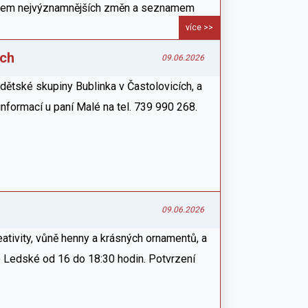
ledem nejvýznamnějších změn a seznamem
více >>
ích
09.06.2026
ětské skupiny Bublinka v Častolovicích, a
e informací u paní Malé na tel. 739 990 268.
09.06.2026
eativity, vůně henny a krásných ornamentů, a
é Ledské od 16 do 18:30 hodin. Potvrzení