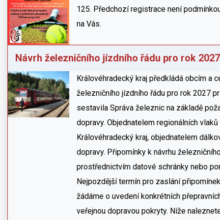
125. Předchozí registrace není podmínkou
na Vás.
Návrh železničního jízdního řádu pro rok 2027
Královéhradecký kraj předkládá obcím a c
železničního jízdního řádu pro rok 2027 pr
sestavila Správa železnic na základě pož
dopravy. Objednatelem regionálních vlaků 
Královéhradecký kraj, objednatelem dálkov
dopravy. Připomínky k návrhu železničníh
prostřednictvím datové schránky nebo po
Nejpozdější termín pro zaslání připomínek
žádáme o uvedení konkrétních přepravních
veřejnou dopravou pokryty. Níže naleznete