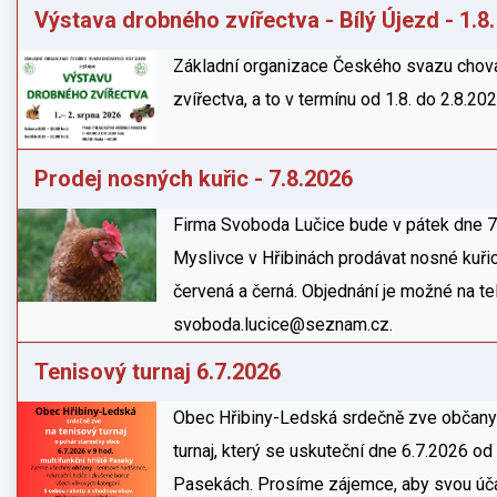
Výstava drobného zvířectva - Bílý Újezd - 1.8. 
Základní organizace Českého svazu chova
zvířectva, a to v termínu od 1.8. do 2.8.202
Prodej nosných kuřic - 7.8.2026
Firma Svoboda Lučice bude v pátek dne 7
Myslivce v Hřibinách prodávat nosné kuřic
červená a černá. Objednání je možné na t
svoboda.lucice@seznam.cz.
Tenisový turnaj 6.7.2026
Obec Hřibiny-Ledská srdečně zve občany 
turnaj, který se uskuteční dne 6.7.2026 od 
Pasekách. Prosíme zájemce, aby svou účas