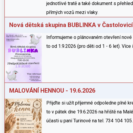
jednotlivé tratě a také dokument s přeh
přímých vozů mezi vlaky.
Nová dětská skupina BUBLINKA v Častolovic
Informujeme o plánovaném otevření nové d
to od 1.9.2026 (pro děti od 1 - 6 let). Víc
MALOVÁNÍ HENNOU - 19.6.2026
Přijďte si užít příjemné odpoledne plné kr
to v pátek dne 19.6.2026 na hřiště na Mal
účasti u paní Turinové na tel. 734 104 105.