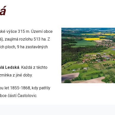
á
řské výšce 315 m. Území obce
), zaujímá rozlohu 513 ha. Z
ích ploch, 9 ha zastavěných
lá Ledská
. Každá z těchto
zmínka z jiné doby.
u let 1855-1868, kdy patřily
bce částí Častolovic.