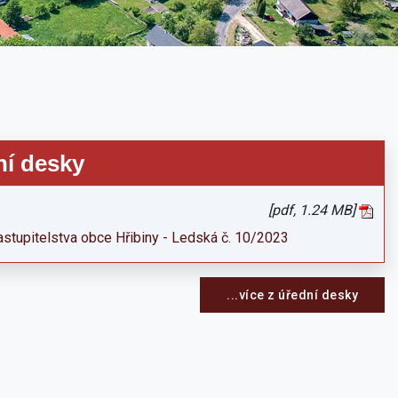
ní desky
[pdf, 1.24 MB]
stupitelstva obce Hřibiny - Ledská č. 10/2023
...více z úřední desky