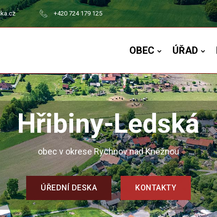
ska.cz
+420 724 179 125
OBEC
ÚŘAD
Hřibiny-Ledská
obec v okrese Rychnov nad Kněžnou
ÚŘEDNÍ DESKA
KONTAKTY