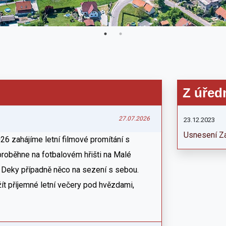
Z úřed
27.07.2026
23.12.2023
Usnesení Za
26 zahájíme letní filmové promítání s
proběhne na fotbalovém hřišti na Malé
 Deky případně něco na sezení s sebou.
žít příjemné letní večery pod hvězdami,