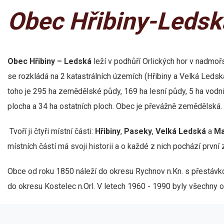
Obec Hřibiny-Ledsk
Obec Hřibiny – Ledská
leží v podhůří Orlických hor v nadmo
se rozkládá na 2 katastrálních územích (Hřibiny a Velká Ledská
toho je 295 ha zemědělské půdy, 169 ha lesní půdy, 5 ha vodn
plocha a 34 ha ostatních ploch. Obec je převážně zemědělská.
Tvoří ji čtyři místní části:
Hřibiny
,
Paseky
,
Velká Ledská
a
Ma
místních částí má svoji historii a o každé z nich pochází první 
Obce od roku 1850 náleží do okresu Rychnov n.Kn. s přestávko
do okresu Kostelec n.Orl. V letech 1960 - 1990 byly všechny o