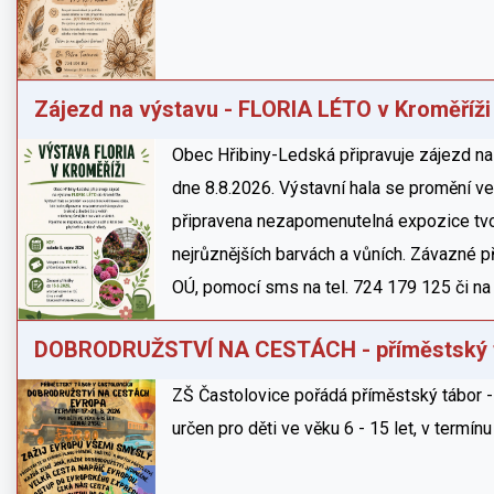
Zájezd na výstavu - FLORIA LÉTO v Kroměříži
Obec Hřibiny-Ledská připravuje zájezd n
dne 8.8.2026. Výstavní hala se promění v
připravena nezapomenutelná expozice tvoř
nejrůznějších barvách a vůních. Závazné 
OÚ, pomocí sms na tel. 724 179 125 či na
DOBRODRUŽSTVÍ NA CESTÁCH - příměstský 
ZŠ Častolovice pořádá příměstský tábo
určen pro děti ve věku 6 - 15 let, v termín