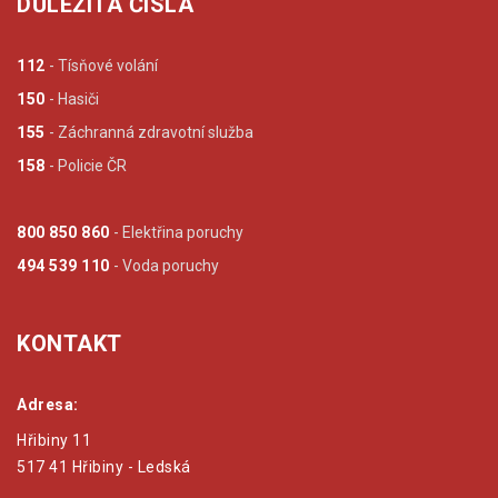
DŮLEŽITÁ ČÍSLA
112
- Tísňové volání
150
- Hasiči
155
- Záchranná zdravotní služba
158
- Policie ČR
800 850 860
- Elektřina poruchy
494 539 110
- Voda poruchy
KONTAKT
Adresa:
Hřibiny 11
517 41 Hřibiny - Ledská