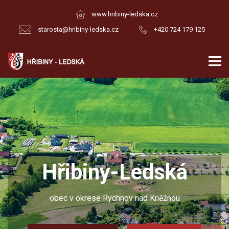
www.hribiny-ledska.cz
starosta@hribiny-ledska.cz
+420 724 179 125
Hřibiny-Ledská
obec v okrese Rychnov nad Kněžnou