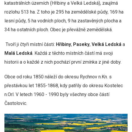
katastrálních územích (Hřibiny a Velká Ledská), zaujímá
rozlohu 513 ha. Z toho je 295 ha zemědělské půdy, 169 ha
lesní půdy, 5 ha vodních ploch, 9 ha zastavěných plocha a
34 ha ostatních ploch. Obec je převážně zemědělská.
Tvoří ji čtyři místní části:
Hřibiny
,
Paseky
,
Velká Ledská
a
Malá Ledská
. Každá z těchto místních částí má svoji
historii a o každé z nich pochází první zmínka z jiné doby.
Obce od roku 1850 náleží do okresu Rychnov n.Kn. s
přestávkou let 1855-1868, kdy patřily do okresu Kostelec
n.Orl. V letech 1960 - 1990 byly všechny obce částí
Častolovic.