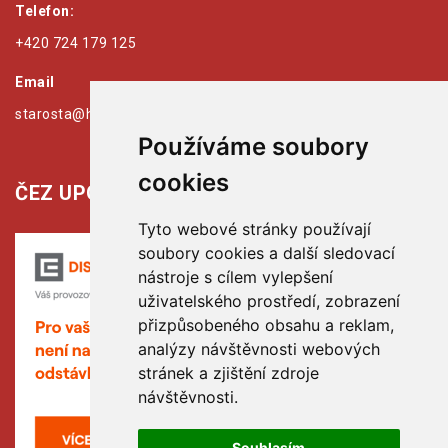
Telefon:
+420 724 179 125
Email
starosta@hribiny-ledska.cz
Používáme soubory
cookies
ČEZ UPOZORŇUJE:
Tyto webové stránky používají
soubory cookies a další sledovací
nástroje s cílem vylepšení
uživatelského prostředí, zobrazení
přizpůsobeného obsahu a reklam,
analýzy návštěvnosti webových
stránek a zjištění zdroje
návštěvnosti.
Souhlasím