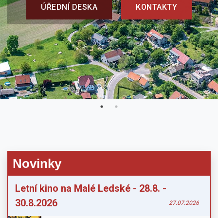
ÚŘEDNÍ DESKA
KONTAKTY
Novinky
Letní kino na Malé Ledské - 28.8. -
30.8.2026
27.07.2026