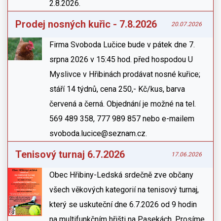
2.8.2026.
Prodej nosných kuřic - 7.8.2026
20.07.2026
Firma Svoboda Lučice bude v pátek dne 7.
srpna 2026 v 15:45 hod. před hospodou U
Myslivce v Hřibinách prodávat nosné kuřice;
stáří 14 týdnů, cena 250,- Kč/kus, barva
červená a černá. Objednání je možné na tel.
569 489 358, 777 989 857 nebo e-mailem
svoboda.lucice@seznam.cz.
Tenisový turnaj 6.7.2026
17.06.2026
Obec Hřibiny-Ledská srdečně zve občany
všech věkových kategorií na tenisový turnaj,
který se uskuteční dne 6.7.2026 od 9 hodin
na multifunkčním hřišti na Pasekách. Prosíme