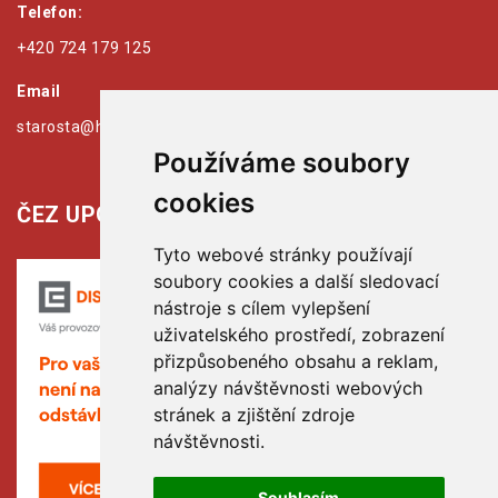
Telefon:
+420 724 179 125
Email
starosta@hribiny-ledska.cz
Používáme soubory
cookies
ČEZ UPOZORŇUJE:
Tyto webové stránky používají
soubory cookies a další sledovací
nástroje s cílem vylepšení
uživatelského prostředí, zobrazení
přizpůsobeného obsahu a reklam,
analýzy návštěvnosti webových
stránek a zjištění zdroje
návštěvnosti.
Souhlasím