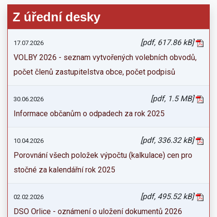
Z úřední desky
[pdf, 617.86 kB]
17.07.2026
VOLBY 2026 - seznam vytvořených volebních obvodů,
počet členů zastupitelstva obce, počet podpisů
[pdf, 1.5 MB]
30.06.2026
Informace občanům o odpadech za rok 2025
[pdf, 336.32 kB]
10.04.2026
Porovnání všech položek výpočtu (kalkulace) cen pro
stočné za kalendářní rok 2025
[pdf, 495.52 kB]
02.02.2026
DSO Orlice - oznámení o uložení dokumentů 2026