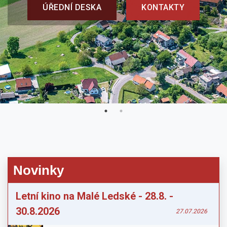
ÚŘEDNÍ DESKA
KONTAKTY
Novinky
Letní kino na Malé Ledské - 28.8. -
30.8.2026
27.07.2026