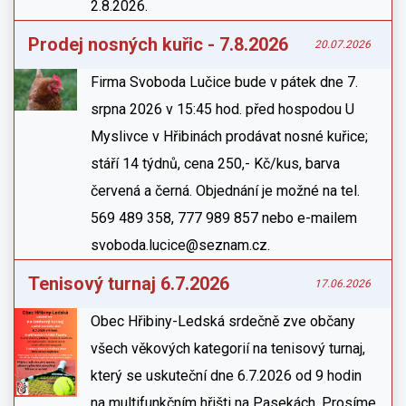
2.8.2026.
Prodej nosných kuřic - 7.8.2026
20.07.2026
Firma Svoboda Lučice bude v pátek dne 7.
srpna 2026 v 15:45 hod. před hospodou U
Myslivce v Hřibinách prodávat nosné kuřice;
stáří 14 týdnů, cena 250,- Kč/kus, barva
červená a černá. Objednání je možné na tel.
569 489 358, 777 989 857 nebo e-mailem
svoboda.lucice@seznam.cz.
Tenisový turnaj 6.7.2026
17.06.2026
Obec Hřibiny-Ledská srdečně zve občany
všech věkových kategorií na tenisový turnaj,
který se uskuteční dne 6.7.2026 od 9 hodin
na multifunkčním hřišti na Pasekách. Prosíme