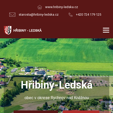
www.hribiny-ledska.cz
starosta@hribiny-ledska.cz
+420 724 179 125
Hřibiny-Ledská
obec v okrese Rychnov nad Kněžnou