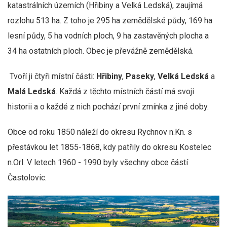
katastrálních územích (Hřibiny a Velká Ledská), zaujímá
rozlohu 513 ha. Z toho je 295 ha zemědělské půdy, 169 ha
lesní půdy, 5 ha vodních ploch, 9 ha zastavěných plocha a
34 ha ostatních ploch. Obec je převážně zemědělská.
Tvoří ji čtyři místní části:
Hřibiny
,
Paseky
,
Velká Ledská
a
Malá Ledská
. Každá z těchto místních částí má svoji
historii a o každé z nich pochází první zmínka z jiné doby.
Obce od roku 1850 náleží do okresu Rychnov n.Kn. s
přestávkou let 1855-1868, kdy patřily do okresu Kostelec
n.Orl. V letech 1960 - 1990 byly všechny obce částí
Častolovic.