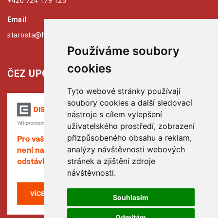
+420 724 179 125
Email
starosta@hribiny-ledska.cz
Používáme soubory
cookies
ČEZ UPOZORŇUJE:
Tyto webové stránky používají
soubory cookies a další sledovací
nástroje s cílem vylepšení
uživatelského prostředí, zobrazení
přizpůsobeného obsahu a reklam,
analýzy návštěvnosti webových
stránek a zjištění zdroje
návštěvnosti.
Souhlasím
Odmítám