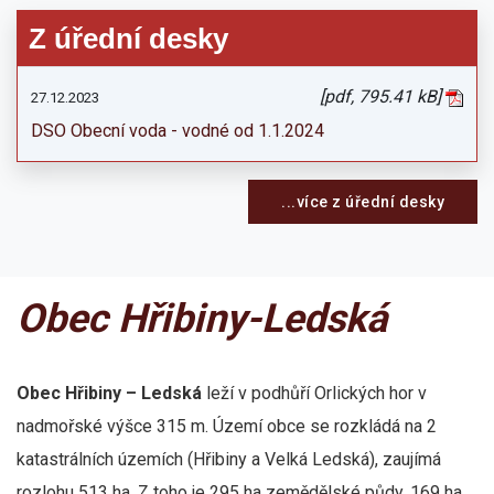
Z úřední desky
[pdf, 795.41 kB]
27.12.2023
DSO Obecní voda - vodné od 1.1.2024
...více z úřední desky
Obec Hřibiny-Ledská
Obec Hřibiny – Ledská
leží v podhůří Orlických hor v
nadmořské výšce 315 m. Území obce se rozkládá na 2
katastrálních územích (Hřibiny a Velká Ledská), zaujímá
rozlohu 513 ha. Z toho je 295 ha zemědělské půdy, 169 ha