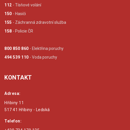
112
- Tísňové volání
150
- Hasiči
155
- Záchranná zdravotní služba
158
- Policie ČR
800 850 860
- Elektřina poruchy
494 539 110
- Voda poruchy
KONTAKT
Adresa:
Hřibiny 11
517 41 Hřibiny - Ledská
Telefon: