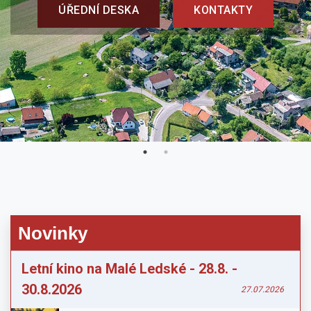
ÚŘEDNÍ DESKA
KONTAKTY
Novinky
Letní kino na Malé Ledské - 28.8. -
30.8.2026
27.07.2026