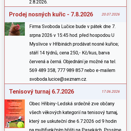
2.8.2026.
Prodej nosných kuřic - 7.8.2026
20.07.2026
Firma Svoboda Lučice bude v pátek dne 7.
srpna 2026 v 15:45 hod. před hospodou U
Myslivce v Hřibinách prodávat nosné kuřice;
stáří 14 týdnů, cena 250,- Kč/kus, barva
červená a černá. Objednání je možné na tel.
569 489 358, 777 989 857 nebo e-mailem
svoboda.lucice@seznam.cz.
Tenisový turnaj 6.7.2026
17.06.2026
Obec Hřibiny-Ledská srdečně zve občany
všech věkových kategorií na tenisový turnaj,
který se uskuteční dne 6.7.2026 od 9 hodin
na multifunkčním hřišti na Pasekách. Prosíme