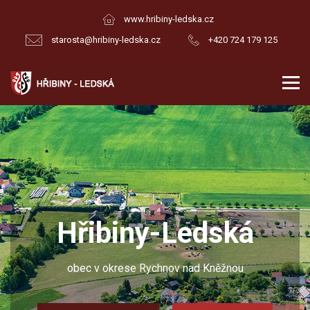
www.hribiny-ledska.cz
starosta@hribiny-ledska.cz
+420 724 179 125
Hřibiny-Ledská
obec v okrese Rychnov nad Kněžnou