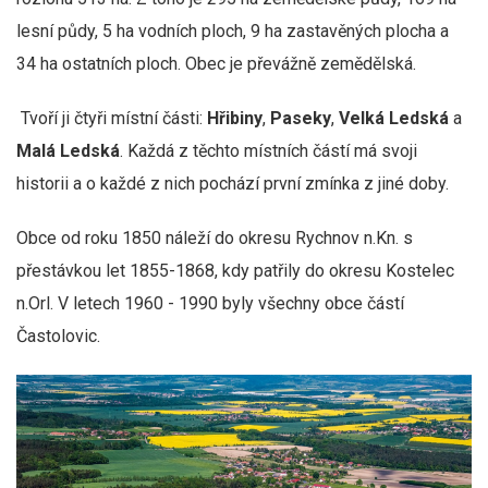
lesní půdy, 5 ha vodních ploch, 9 ha zastavěných plocha a
34 ha ostatních ploch. Obec je převážně zemědělská.
Tvoří ji čtyři místní části:
Hřibiny
,
Paseky
,
Velká Ledská
a
Malá Ledská
. Každá z těchto místních částí má svoji
historii a o každé z nich pochází první zmínka z jiné doby.
Obce od roku 1850 náleží do okresu Rychnov n.Kn. s
přestávkou let 1855-1868, kdy patřily do okresu Kostelec
n.Orl. V letech 1960 - 1990 byly všechny obce částí
Častolovic.